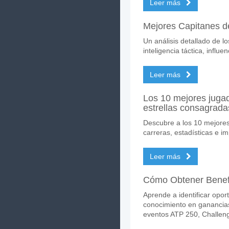
Leer más
Mejores Capitanes de
Un análisis detallado de l
inteligencia táctica, influ
Leer más
Los 10 mejores jugad
estrellas consagrada
Descubre a los 10 mejores 
carreras, estadísticas e i
Leer más
Cómo Obtener Benefi
Aprende a identificar opor
conocimiento en ganancias 
eventos ATP 250, Challeng