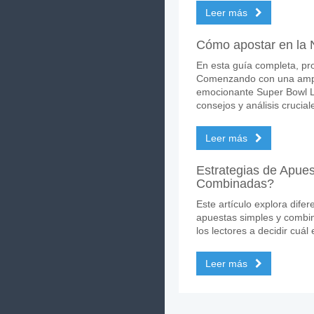
Leer más
Cómo apostar en la 
En esta guía completa, pr
Comenzando con una amplia
emocionante Super Bowl L
consejos y análisis crucia
Leer más
Estrategias de Apue
Combinadas?
Este artículo explora dife
apuestas simples y combin
los lectores a decidir cuál
Leer más