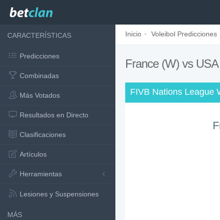
Inicio
Voleibol Predicciones
CARACTERÍSTICAS
Predicciones
France (W) vs USA
Combinadas
FIVB Nations League 
Más Votados
Resultados en Directo
F
Clasificaciones
Artículos
Herramientas
Lesiones y Suspensiones
MÁS