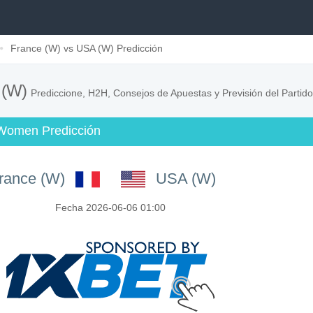
France (W) vs USA (W) Predicción
 (W)
Prediccione, H2H, Consejos de Apuestas y Previsión del Partido
Women Predicción
rance (W)
USA (W)
Fecha 2026-06-06 01:00