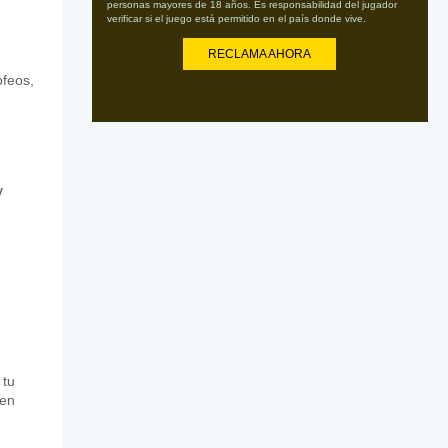
personas mayores de 18 años. Es responsabilidad del jugador
verificar si el juego está permitido en el país donde vive.
RECLAMA AHORA
ofeos,
y
 tu
 en