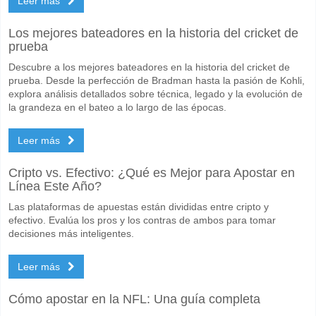
Leer más
Los mejores bateadores en la historia del cricket de
prueba
Descubre a los mejores bateadores en la historia del cricket de
prueba. Desde la perfección de Bradman hasta la pasión de Kohli,
explora análisis detallados sobre técnica, legado y la evolución de
la grandeza en el bateo a lo largo de las épocas.
Leer más
Cripto vs. Efectivo: ¿Qué es Mejor para Apostar en
Línea Este Año?
Las plataformas de apuestas están divididas entre cripto y
efectivo. Evalúa los pros y los contras de ambos para tomar
decisiones más inteligentes.
Leer más
Cómo apostar en la NFL: Una guía completa