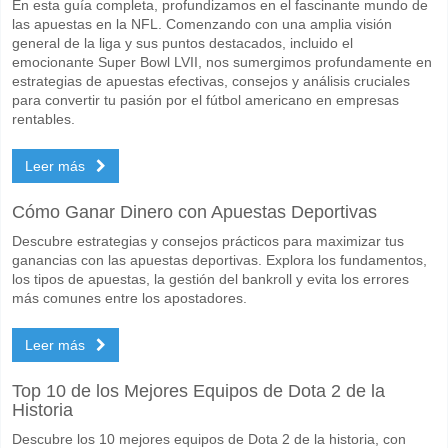
En esta guía completa, profundizamos en el fascinante mundo de
las apuestas en la NFL. Comenzando con una amplia visión
general de la liga y sus puntos destacados, incluido el
emocionante Super Bowl LVII, nos sumergimos profundamente en
estrategias de apuestas efectivas, consejos y análisis cruciales
para convertir tu pasión por el fútbol americano en empresas
rentables.
Leer más
Cómo Ganar Dinero con Apuestas Deportivas
Descubre estrategias y consejos prácticos para maximizar tus
ganancias con las apuestas deportivas. Explora los fundamentos,
los tipos de apuestas, la gestión del bankroll y evita los errores
más comunes entre los apostadores.
Leer más
Top 10 de los Mejores Equipos de Dota 2 de la
Historia
Descubre los 10 mejores equipos de Dota 2 de la historia, con