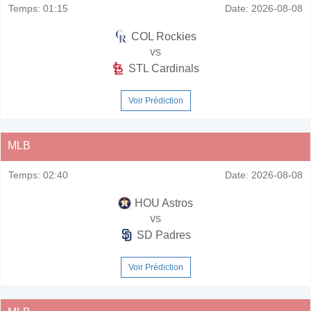
Temps:
01:15
Date:
2026-08-08
COL Rockies
vs
STL Cardinals
Voir Prédiction
MLB
Temps:
02:40
Date:
2026-08-08
HOU Astros
vs
SD Padres
Voir Prédiction