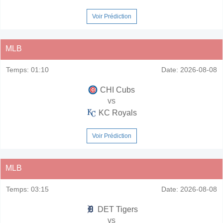
Voir Prédiction
MLB
Temps:
01:10
Date:
2026-08-08
CHI Cubs
vs
KC Royals
Voir Prédiction
MLB
Temps:
03:15
Date:
2026-08-08
DET Tigers
vs