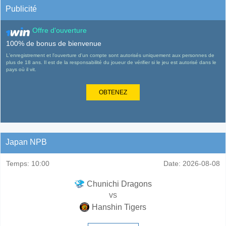
Publicité
Offre d'ouverture
100% de bonus de bienvenue
L'enregistrement et l'ouverture d'un compte sont autorisés uniquement aux personnes de
plus de 18 ans. Il est de la responsabilité du joueur de vérifier si le jeu est autorisé dans le
pays où il vit.
OBTENEZ
Japan NPB
Temps:
10:00
Date:
2026-08-08
Chunichi Dragons
vs
Hanshin Tigers