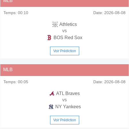
MLB
Temps:
00:10
Date:
2026-08-08
Athletics
vs
BOS Red Sox
Voir Prédiction
MLB
Temps:
00:05
Date:
2026-08-08
ATL Braves
vs
NY Yankees
Voir Prédiction