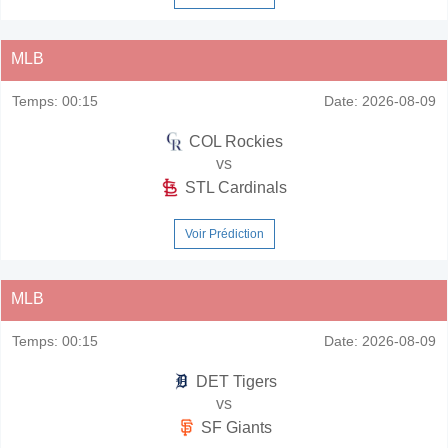
MLB
Temps:
00:15
Date:
2026-08-09
COL Rockies
vs
STL Cardinals
Voir Prédiction
MLB
Temps:
00:15
Date:
2026-08-09
DET Tigers
vs
SF Giants