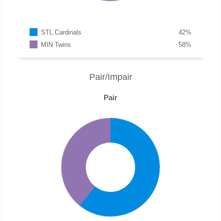
STL Cardinals
42
%
MIN Twins
58
%
Pair/Impair
Pair