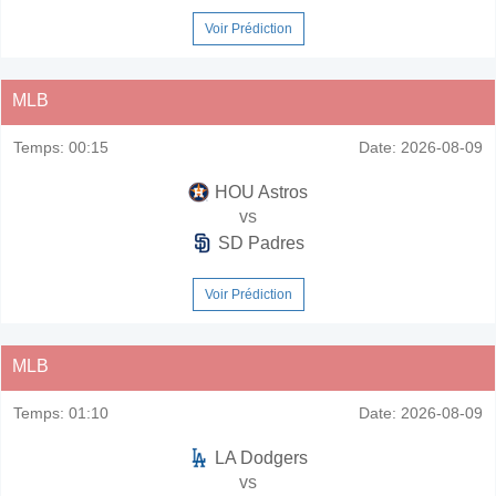
Voir Prédiction
MLB
Temps:
00:15
Date:
2026-08-09
HOU Astros
vs
SD Padres
Voir Prédiction
MLB
Temps:
01:10
Date:
2026-08-09
LA Dodgers
vs