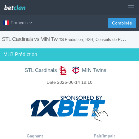
Français
Combinés
STL Cardinals vs MIN Twins
Prédiction, H2H, Conseils de Paris et Prévision du Match
MLB Prédiction
STL Cardinals
MIN Twins
Date 2026-06-14 19:10
Gagnant
Pair/Impair