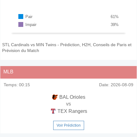
Pair
61
%
Impair
39
%
STL Cardinals vs MIN Twins - Prédiction, H2H, Conseils de Paris et
Prévision du Match
MLB
Temps:
00:15
Date:
2026-08-09
BAL Orioles
vs
TEX Rangers
Voir Prédiction