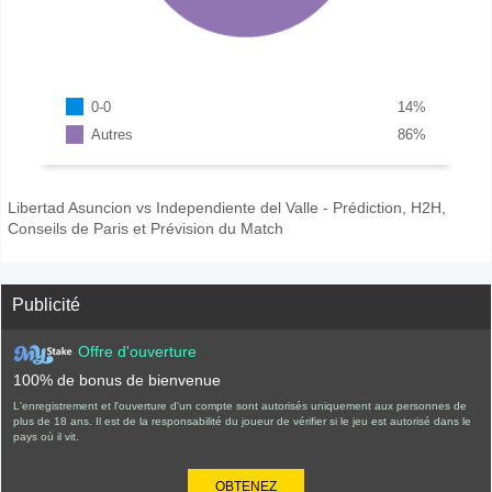
0-0
14
%
Autres
86
%
Libertad Asuncion vs Independiente del Valle - Prédiction, H2H,
Conseils de Paris et Prévision du Match
Publicité
Offre d'ouverture
100% de bonus de bienvenue
L'enregistrement et l'ouverture d'un compte sont autorisés uniquement aux personnes de
plus de 18 ans. Il est de la responsabilité du joueur de vérifier si le jeu est autorisé dans le
pays où il vit.
OBTENEZ