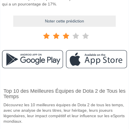
qui a un pourcentage de 17%.
Noter cette prédiction
Facebook
Telegram
Instagram
A quand le match entre Libertad Asuncion v Independien
Top 10 des Meilleures Équipes de Dota 2 de Tous les
Le match entre Libertad Asuncion v Independiente del Valle 28 April 2
Temps
Quelle est l'équipe favorite pour gagner entre Libertad 
Découvrez les 10 meilleures équipes de Dota 2 de tous les temps,
Un Match Nul dans le match a une probabilité de 35%.
avec une analyse de leurs titres, leur héritage, leurs joueurs
légendaires, leur impact compétitif et leur influence sur les eSports
Les deux équipes marqueront-elles dans le match Liber
mondiaux.