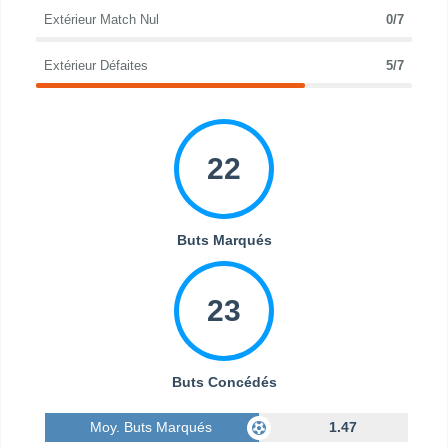
Extérieur Match Nul
0/7
Extérieur Défaites
5/7
22
Buts Marqués
23
Buts Concédés
Moy. Buts Marqués
1.47