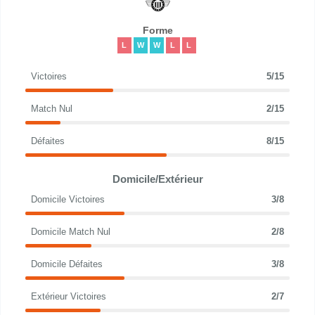
Forme
L
W
W
L
L
Victoires
5/15
Match Nul
2/15
Défaites
8/15
Domicile/Extérieur
Domicile Victoires
3/8
Domicile Match Nul
2/8
Domicile Défaites
3/8
Extérieur Victoires
2/7