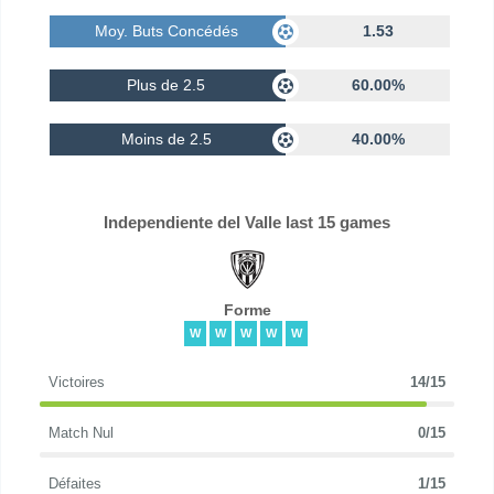
Moy. Buts Concédés
1.53
Plus de 2.5
60.00%
Moins de 2.5
40.00%
Independiente del Valle last 15 games
Forme
W
W
W
W
W
Victoires
14/15
Match Nul
0/15
Défaites
1/15