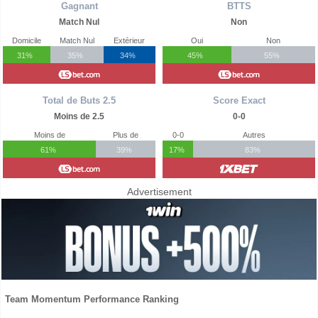
Gagnant
BTTS
Match Nul
Non
Domicile
Match Nul
Extérieur
Oui
Non
31%
35%
34%
45%
55%
Total de Buts 2.5
Score Exact
Moins de 2.5
0-0
Moins de
Plus de
0-0
Autres
61%
39%
17%
83%
Advertisement
Team Momentum Performance Ranking