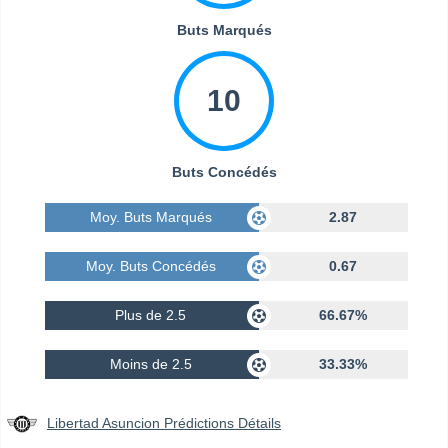
Buts Marqués
10
Buts Concédés
Moy. Buts Marqués
2.87
Moy. Buts Concédés
0.67
Plus de 2.5
66.67%
Moins de 2.5
33.33%
Libertad Asuncion Prédictions Détails