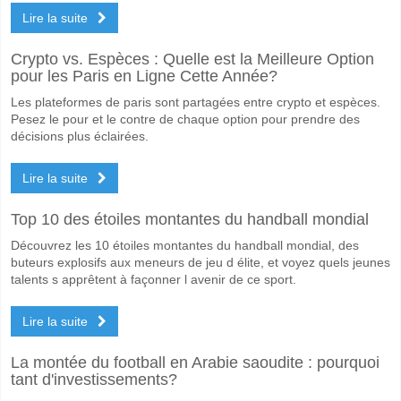
Non pour Les Deux Équipes Marquent, avec un pourcentage de 55%.
Lire la suite
Quel sera le résultat correct attendu entre Libertad Asu
Crypto vs. Espèces : Quelle est la Meilleure Option
Sur le côté risqué, vous pouvez essayer le Résultat Correct de 0-0 q
pour les Paris en Ligne Cette Année?
Les plateformes de paris sont partagées entre crypto et espèces.
Pesez le pour et le contre de chaque option pour prendre des
décisions plus éclairées.
Lire la suite
Top 10 des étoiles montantes du handball mondial
Découvrez les 10 étoiles montantes du handball mondial, des
buteurs explosifs aux meneurs de jeu d élite, et voyez quels jeunes
talents s apprêtent à façonner l avenir de ce sport.
Lire la suite
La montée du football en Arabie saoudite : pourquoi
tant d'investissements?