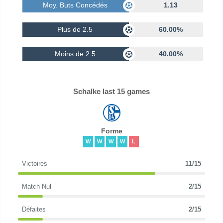
Moy. Buts Concédés
1.13
Plus de 2.5
60.00%
Moins de 2.5
40.00%
Schalke last 15 games
Forme
W
W
W
W
L
Victoires
11/15
Match Nul
2/15
Défaites
2/15