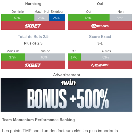
Nurnberg
Oui
Domicile
Match Nul
Extérieur
Oui
Non
52%
23%
25%
65%
35%
Total de Buts 2.5
Score Exact
Plus de 2.5
3-1
Moins de
Plus de
3-1
Autres
37%
63%
17%
83%
Advertisement
Team Momentum Performance Ranking
Les points TMP sont l'un des facteurs clés les plus importants