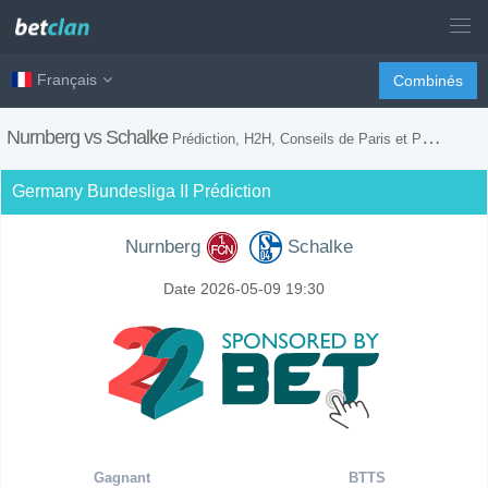
Français
Combinés
Nurnberg vs Schalke
Prédiction, H2H, Conseils de Paris et Prévision du Match
Germany Bundesliga II Prédiction
Nurnberg
Schalke
Date 2026-05-09 19:30
Gagnant
BTTS