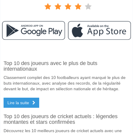
Facebook
Telegram
Instagram
A quand le match entre Nurnberg v Schalke?
Top 10 des joueurs avec le plus de buts
Le match entre Nurnberg v Schalke 09 May 2026 19:30.
internationaux
Quelle est l'équipe favorite pour gagner entre Nurnberg
Classement complet des 10 footballeurs ayant marqué le plus de
Nurnberg pour le Gagnant du match, avec une probabilité de 52%
buts internationaux, avec analyse des records, de la régularité
devant le but, de impact en sélection nationale et de héritage.
Les deux équipes marqueront-elles dans le match Nurn
Lire la suite
Oui pour Les Deux Équipes Marquent, avec un pourcentage de 65%.
Quel sera le résultat correct attendu entre Nurnberg v 
Top 10 des joueurs de cricket actuels : légendes
montantes et stars confirmées
Sur le côté risqué, vous pouvez essayer le Résultat Correct de 3-1 q
Découvrez les 10 meilleurs joueurs de cricket actuels avec une