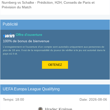
Nurnberg vs Schalke - Prédiction, H2H, Conseils de Paris et
Prévision du Match
Publicité
Offre d'ouverture
100% de bonus de bienvenue
L'enregistrement et l'ouverture d'un compte sont autorisés uniquement aux personnes de
plus de 18 ans. Il est de la responsabilité du joueur de vérifier si le jeu est autorisé dans le
pays où il vit.
OBTENEZ
UEFA Europa League Qualifying
Temps:
18:00
Date:
2026-08-06
Hradec Kralove