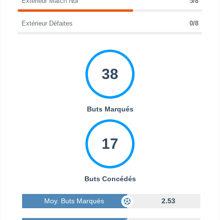
Extérieur Match Nul
5/8
Extérieur Défaites
0/8
38
Buts Marqués
17
Buts Concédés
Moy. Buts Marqués
2.53