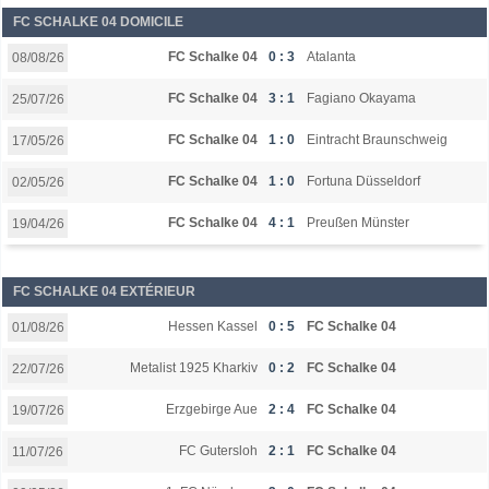
FC SCHALKE 04 DOMICILE
FC Schalke 04
0 : 3
Atalanta
08/08/26
FC Schalke 04
3 : 1
Fagiano Okayama
25/07/26
FC Schalke 04
1 : 0
Eintracht Braunschweig
17/05/26
FC Schalke 04
1 : 0
Fortuna Düsseldorf
02/05/26
FC Schalke 04
4 : 1
Preußen Münster
19/04/26
FC SCHALKE 04 EXTÉRIEUR
Hessen Kassel
0 : 5
FC Schalke 04
01/08/26
Metalist 1925 Kharkiv
0 : 2
FC Schalke 04
22/07/26
Erzgebirge Aue
2 : 4
FC Schalke 04
19/07/26
FC Gutersloh
2 : 1
FC Schalke 04
11/07/26