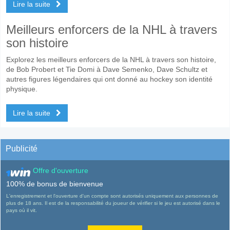
Lire la suite
Meilleurs enforcers de la NHL à travers
son histoire
Explorez les meilleurs enforcers de la NHL à travers son histoire,
de Bob Probert et Tie Domi à Dave Semenko, Dave Schultz et
autres figures légendaires qui ont donné au hockey son identité
physique.
Lire la suite
Publicité
Offre d'ouverture
100% de bonus de bienvenue
L'enregistrement et l'ouverture d'un compte sont autorisés uniquement aux personnes de
plus de 18 ans. Il est de la responsabilité du joueur de vérifier si le jeu est autorisé dans le
pays où il vit.