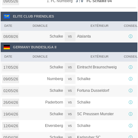
1. FC Nürnberg
3 : 0
FC Schalke 04
09/05/26
ELITE CLUB FRIENDLIES
DATE
DOMICILE
EXTÉRIEUR
CONSEIL
vs
Schalke
Atalanta
08/08/26
GERMANY BUNDESLIGA II
DATE
DOMICILE
EXTÉRIEUR
CONSEIL
vs
Schalke
Eintracht Braunschweig
17/05/26
vs
Nurnberg
Schalke
09/05/26
vs
Schalke
Fortuna Dusseldorf
02/05/26
vs
Paderborn
Schalke
26/04/26
vs
Schalke
SC Preussen Munster
19/04/26
vs
Elversberg
Schalke
12/04/26
vs
Schalke
Karlsruher SC
05/04/26