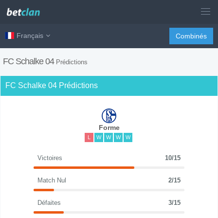
Français
Combinés
FC Schalke 04
Prédictions
FC Schalke 04 Prédictions
Forme
L
W
W
W
W
Victoires
10/15
Match Nul
2/15
Défaites
3/15