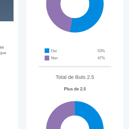
ité
Oui
53
%
aque
Non
47
%
Total de Buts 2.5
Plus de 2.5