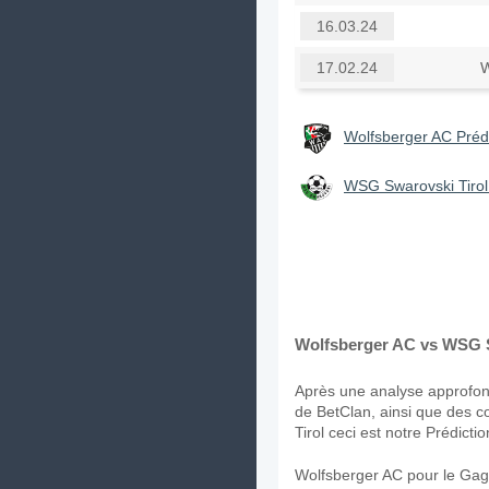
16.03.24
W
17.02.24
Wolfsberger AC Prédi
WSG Swarovski Tirol 
Wolfsberger AC vs WSG Sw
Après une analyse approfond
de BetClan, ainsi que des 
Tirol ceci est notre Prédictio
Wolfsberger AC pour le Gag