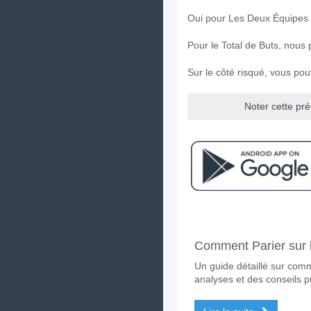
Oui pour Les Deux Équipes
Pour le Total de Buts, nous 
Sur le côté risqué, vous po
Noter cette pré
Facebook
Telegram
Instag
A quand le match ent
Comment Parier sur l
Le match entre Wolfsberger
Un guide détaillé sur comm
Quelle est l'équipe f
analyses et des conseils p
Wolfsberger AC pour le Gag