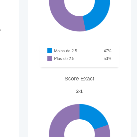
s
Moins de 2.5
47
%
Plus de 2.5
53
%
Score Exact
2-1