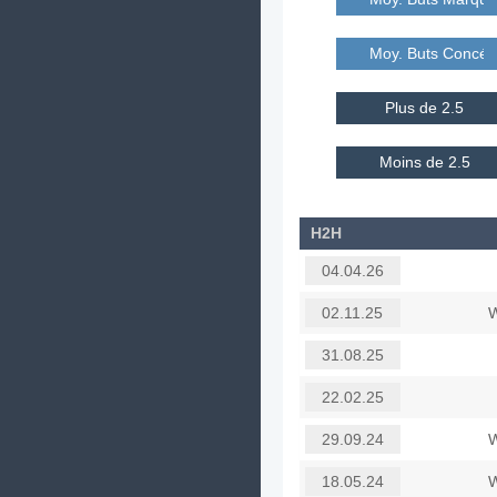
Moy. Buts Concé
Plus de 2.5
Moins de 2.5
H2H
04.04.26
W
02.11.25
31.08.25
22.02.25
W
29.09.24
W
18.05.24