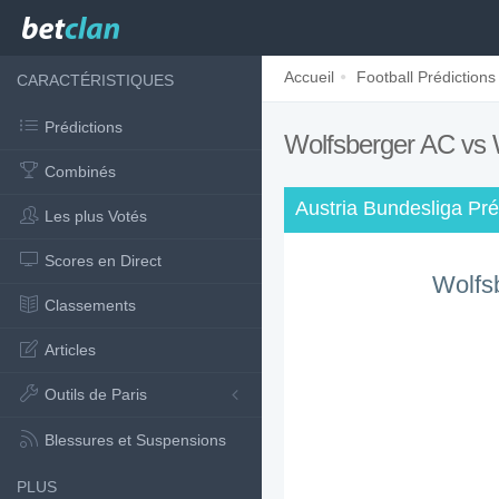
Accueil
Football Prédictions
CARACTÉRISTIQUES
Prédictions
Wolfsberger AC vs
Combinés
Austria Bundesliga Pré
Les plus Votés
Scores en Direct
Wolfs
Classements
Articles
Outils de Paris
Blessures et Suspensions
PLUS