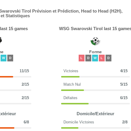
arovski Tirol Prévision et Prédiction, Head to Head (H2H),
t Statistiques
last 15 games
WSG Swarovski Tirol last 15 game
me
Forme
W
D
L
D
W
L
D
11/15
Victoires
4/15
2/15
Match Nul
5/15
2/15
Défaites
6/15
xtérieur
Domicile/Extérieur
6/8
Domicile Victoires
2/8