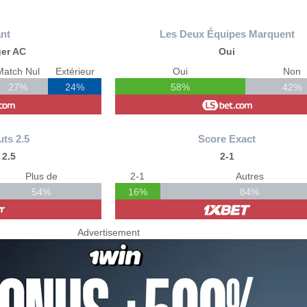
nt
Les Deux Équipes Marquent
ger AC
Oui
Match Nul
Extérieur
Oui
Non
27%
24%
58%
42%
uts 2.5
Score Exact
 2.5
2-1
Plus de
2-1
Autres
54%
16%
84%
Advertisement