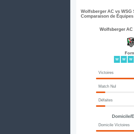
Wolfsberger AC vs WSG Sw
Comparaison de Équipes e
Wolfsberger AC 
For
W
W
W
Victoires
Match Nul
Défaites
Domicile/E
Domicile Victoires