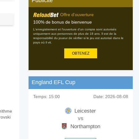
Publicité
Offre d'ouverture
100% de bonus de bienvenue
L'enregistrement et l'ouverture d'un compte sont autorisés
uniquement aux personnes de plus de 18 ans. Il est de la
responsabilité du joueur de vérifier si le jeu est autorisé dans le
pays où il vit.
OBTENEZ
England EFL Cup
Temps:
15:00
Date:
2026-08-08
Leicester
orithme
rovski
vs
Northampton