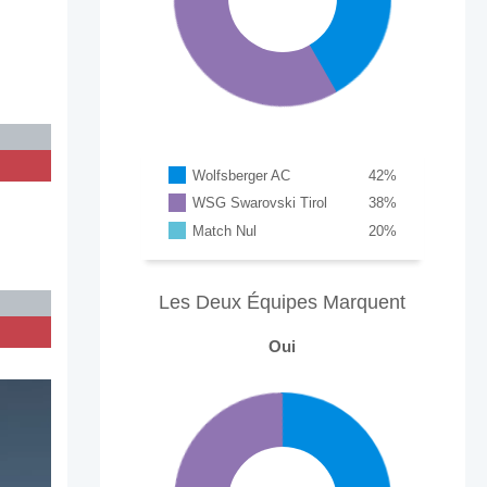
Wolfsberger AC
42
%
WSG Swarovski Tirol
38
%
Match Nul
20
%
Les Deux Équipes Marquent
Oui