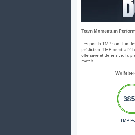
Team Momentum Perform
Les points TMP sont l'un des
prédiction. TMP montre l'élan
offensive et défensive, la p
match.
Wolfsber
385
TMP Po