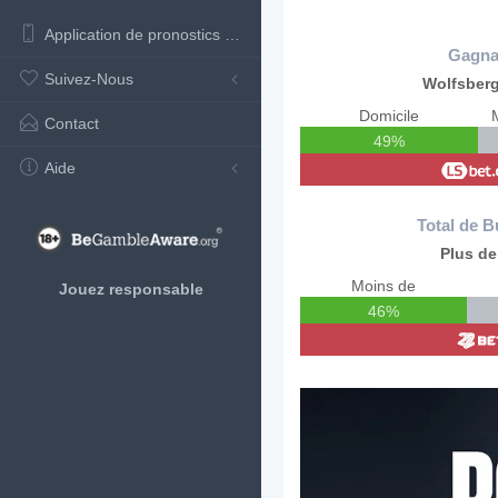
Application de pronostics de football
Gagna
Suivez-Nous
Wolfsber
Domicile
Contact
49%
Aide
Total de B
Plus de
Moins de
Jouez responsable
46%