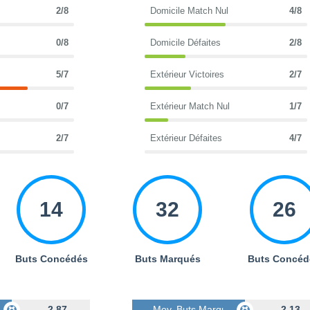
2/8
Domicile Match Nul
4/8
0/8
Domicile Défaites
2/8
5/7
Extérieur Victoires
2/7
0/7
Extérieur Match Nul
1/7
2/7
Extérieur Défaites
4/7
14
32
26
Buts Concédés
Buts Marqués
Buts Concéd
s
2.87
Moy. Buts Marqués
2.13