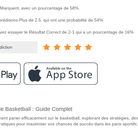
 Marquent, avec un pourcentage de 58%.
prédisons Plus de 2.5, qui ont une probabilité de 54%
uvez essayer le Résultat Correct de 2-1 qui a un pourcentage de 16%.
diction
ram
re Wolfsberger AC v WSG Swarovski Tirol?
e Basketball : Guide Complet
 AC v WSG Swarovski Tirol 16 May 2026 16:00.
ent parier efficacement sur le basketball, explorant des stratégies, de
avorite pour gagner entre Wolfsberger AC v WSG Swarovsk
ratiques pour maximiser vos chances de succès dans les paris sportifs.
nant du match, avec une probabilité de 49%