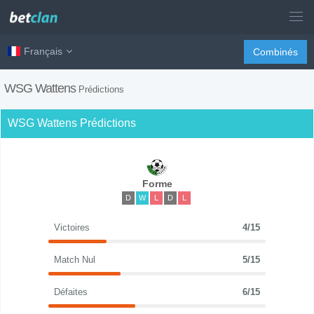
Français
Combinés
WSG Wattens
Prédictions
WSG Wattens Prédictions
Forme
D
W
L
D
L
Victoires
4/15
Match Nul
5/15
Défaites
6/15