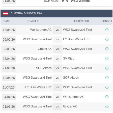
SCR Altach
0 : 0
WSG Wattens
21/04/26
AUSTRIA BUNDESLIGA
DATE
DOMICILE
EXTÉRIEUR
CONSEIL
vs
Wolfsberger AC
WSG Swarovski Tirol
16/05/26
vs
WSG Swarovski Tirol
FC Blau Weiss Linz
09/05/26
vs
Grazer AK
WSG Swarovski Tirol
02/05/26
vs
WSG Swarovski Tirol
SV Ried
25/04/26
vs
SCR Altach
WSG Swarovski Tirol
21/04/26
vs
WSG Swarovski Tirol
SCR Altach
18/04/26
vs
FC Blau Weiss Linz
WSG Swarovski Tirol
11/04/26
vs
WSG Swarovski Tirol
Wolfsberger AC
04/04/26
vs
WSG Swarovski Tirol
Grazer AK
21/03/26