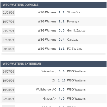
WSG WATTENS DOMICILE
WSG Wattens
1 : 1
Sturm Graz
01/08/26
WSG Wattens
1 : 2
Polessya
10/07/26
WSG Wattens
0 : 0
Gornik Zabrze
04/07/26
WSG Wattens
0 : 4
Qarabag
27/06/26
WSG Wattens
1 : 1
FC BW Linz
09/05/26
WSG WATTENS EXTÉRIEUR
Wieselburg
0 : 6
WSG Wattens
24/07/26
Zirl
1 : 16
WSG Wattens
19/06/26
Wolfsberger AC
2 : 0
WSG Wattens
16/05/26
Grazer AK
4 : 0
WSG Wattens
02/05/26