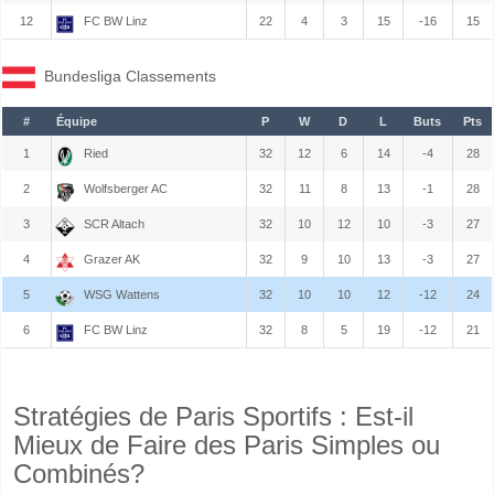
12
FC BW Linz
22
4
3
15
-16
15
Bundesliga Classements
#
Équipe
P
W
D
L
Buts
Pts
1
Ried
32
12
6
14
-4
28
2
Wolfsberger AC
32
11
8
13
-1
28
3
SCR Altach
32
10
12
10
-3
27
4
Grazer AK
32
9
10
13
-3
27
5
WSG Wattens
32
10
10
12
-12
24
6
FC BW Linz
32
8
5
19
-12
21
Stratégies de Paris Sportifs : Est-il
Mieux de Faire des Paris Simples ou
Combinés?