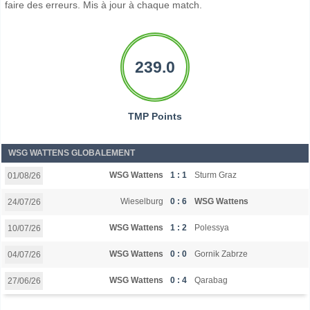
faire des erreurs. Mis à jour à chaque match.
239.0
TMP Points
WSG WATTENS GLOBALEMENT
WSG Wattens
1 : 1
Sturm Graz
01/08/26
Wieselburg
0 : 6
WSG Wattens
24/07/26
WSG Wattens
1 : 2
Polessya
10/07/26
WSG Wattens
0 : 0
Gornik Zabrze
04/07/26
WSG Wattens
0 : 4
Qarabag
27/06/26