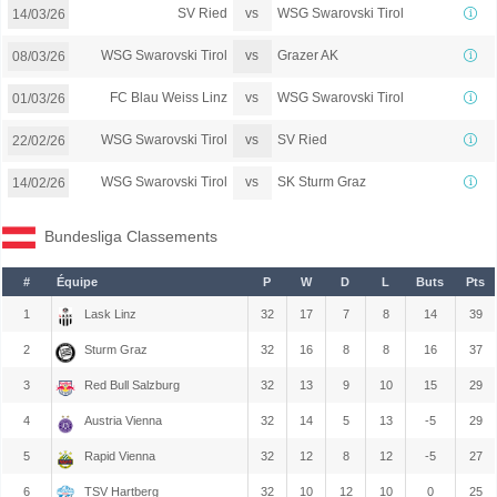
vs
SV Ried
WSG Swarovski Tirol
14/03/26
vs
WSG Swarovski Tirol
Grazer AK
08/03/26
vs
FC Blau Weiss Linz
WSG Swarovski Tirol
01/03/26
vs
WSG Swarovski Tirol
SV Ried
22/02/26
vs
WSG Swarovski Tirol
SK Sturm Graz
14/02/26
Bundesliga Classements
#
Équipe
P
W
D
L
Buts
Pts
1
Lask Linz
32
17
7
8
14
39
2
Sturm Graz
32
16
8
8
16
37
3
Red Bull Salzburg
32
13
9
10
15
29
4
Austria Vienna
32
14
5
13
-5
29
5
Rapid Vienna
32
12
8
12
-5
27
6
TSV Hartberg
32
10
12
10
0
25