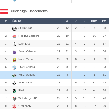
Bundesliga Classements
#
Équipe
P
W
D
L
Buts
Pts
1
Sturm Graz
22
12
2
8
7
38
2
Red Bull Salzburg
22
10
7
5
16
37
3
Lask Linz
22
11
4
7
2
37
4
Austria Vienna
22
11
3
8
4
36
5
Rapid Vienna
22
9
6
7
1
33
6
TSV Hartberg
22
8
9
5
5
33
7
WSG Wattens
22
8
7
7
1
31
8
SCR Altach
22
7
8
7
-1
29
9
Ried
22
8
4
10
-4
28
10
Wolfsberger AC
22
7
5
10
-1
26
11
Grazer AK
22
4
8
10
-14
20