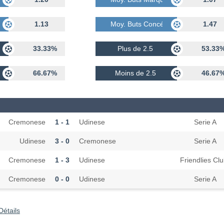
dés
1.13
Moy. Buts Concédés
1.47
33.33%
Plus de 2.5
53.33
66.67%
Moins de 2.5
46.67
Cremonese
1 - 1
Udinese
Serie A
Udinese
3 - 0
Cremonese
Serie A
Cremonese
1 - 3
Udinese
Friendlies Cl
Cremonese
0 - 0
Udinese
Serie A
Détails