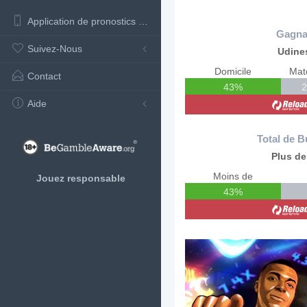
Application de pronostics de football
Gagna
Suivez-Nous
Udine
Domicile
Mat
Contact
43%
Aide
Total de B
Plus de
Moins de
Jouez responsable
43%