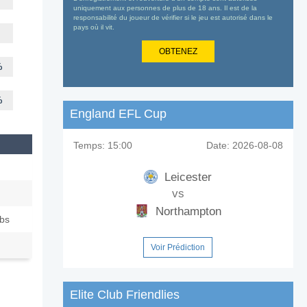
uniquement aux personnes de plus de 18 ans. Il est de la
responsabilité du joueur de vérifier si le jeu est autorisé dans le
pays où il vit.
OBTENEZ
%
%
England EFL Cup
Temps:
15:00
Date:
2026-08-08
Leicester
vs
Northampton
ubs
Voir Prédiction
Elite Club Friendlies