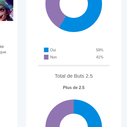
ité
Oui
59
%
aque
Non
41
%
Total de Buts 2.5
Plus de 2.5