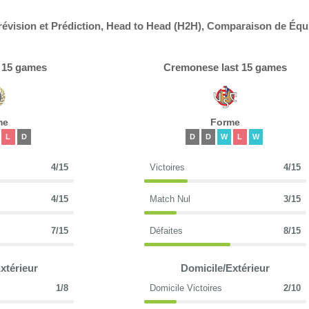
vision et Prédiction, Head to Head (H2H), Comparaison de Équ
t 15 games
Cremonese last 15 games
me
Forme
L
D
D
D
W
L
W
4/15
Victoires
4/15
4/15
Match Nul
3/15
7/15
Défaites
8/15
xtérieur
Domicile/Extérieur
1/8
Domicile Victoires
2/10