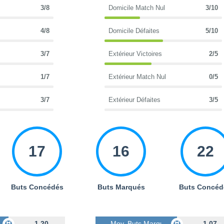
3/8
Domicile Match Nul
3/10
4/8
Domicile Défaites
5/10
3/7
Extérieur Victoires
2/5
1/7
Extérieur Match Nul
0/5
3/7
Extérieur Défaites
3/5
17
16
22
Buts Concédés
Buts Marqués
Buts Concéd
s
1.20
Moy. Buts Marqués
1.07