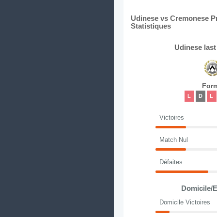
Udinese vs Cremonese Pré
Statistiques
Udinese las
For
L
D
L
Victoires
Match Nul
Défaites
Domicile/E
Domicile Victoires