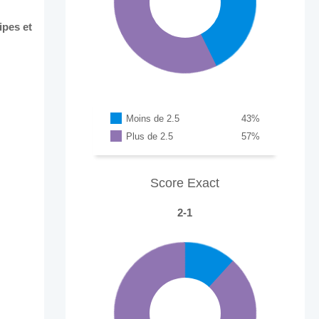
ipes et
Moins de 2.5
43
%
Plus de 2.5
57
%
Score Exact
2-1