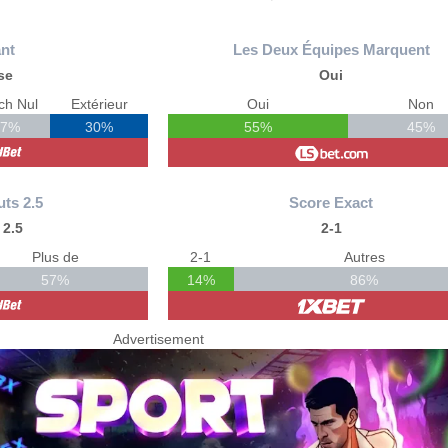
nt
Les Deux Équipes Marquent
se
Oui
ch Nul
Extérieur
Oui
Non
27%
30%
55%
45%
uts 2.5
Score Exact
 2.5
2-1
Plus de
2-1
Autres
57%
14%
86%
Advertisement