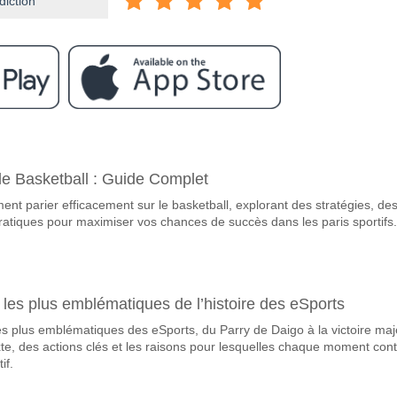
diction
ram
re Udinese v Cremonese?
e Basketball : Guide Complet
Cremonese 17 May 2026 19:45.
ent parier efficacement sur le basketball, explorant des stratégies, de
avorite pour gagner entre Udinese v Cremonese?
ratiques pour maximiser vos chances de succès dans les paris sportifs.
 match, avec une probabilité de 43%
queront-elles dans le match Udinese v Cremonese?
 Marquent, avec un pourcentage de 55%.
es plus emblématiques de l’histoire des eSports
s plus emblématiques des eSports, du Parry de Daigo à la victoire ma
 correct attendu entre Udinese v Cremonese?
te, des actions clés et les raisons pour lesquelles chaque moment con
uvez essayer le Résultat Correct de 2-1 qui a un pourcentage de 14%.
if.