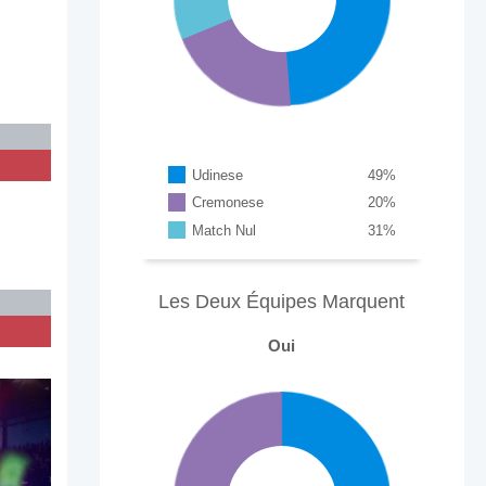
Udinese
49
%
Cremonese
20
%
Match Nul
31
%
Les Deux Équipes Marquent
Oui