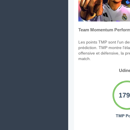
Team Momentum Perform
Les points TMP sont l'un des
prédiction. TMP montre l'élan
offensive et défensive, la p
match.
Udin
179
TMP Po