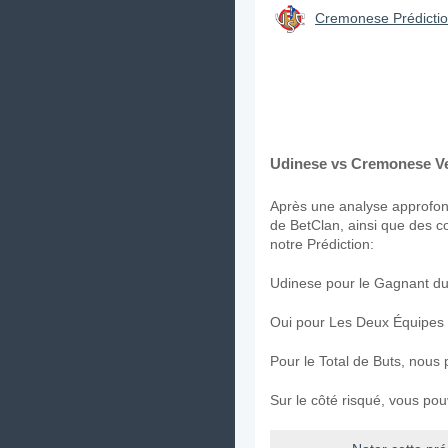
Cremonese Prédictio
Udinese vs Cremonese Ver
Après une analyse approfond
de BetClan, ainsi que des c
notre Prédiction:
Udinese pour le Gagnant du
Oui pour Les Deux Équipes
Pour le Total de Buts, nous 
Sur le côté risqué, vous po