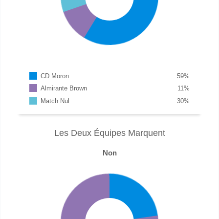
CD Moron
59
%
Almirante Brown
11
%
Match Nul
30
%
Les Deux Équipes Marquent
Non