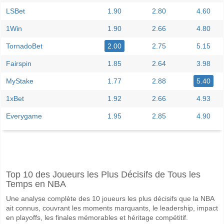
LSBet
1.90
2.80
4.60
1Win
1.90
2.66
4.80
TornadoBet
2.00
2.75
5.15
Fairspin
1.85
2.64
3.98
MyStake
1.77
2.88
5.40
1xBet
1.92
2.66
4.93
Everygame
1.95
2.85
4.90
Facebook
Telegram
Instagram
A quand le match entre CD Moron v Almirante Brown?
Top 10 des Joueurs les Plus Décisifs de Tous les
Le match entre CD Moron v Almirante Brown 07 June 2026 19:00.
Temps en NBA
Quelle est l'équipe favorite pour gagner entre CD Moro
Une analyse complète des 10 joueurs les plus décisifs que la NBA
CD Moron pour le Gagnant du match, avec une probabilité de 56%
ait connus, couvrant les moments marquants, le leadership, impact
en playoffs, les finales mémorables et héritage compétitif.