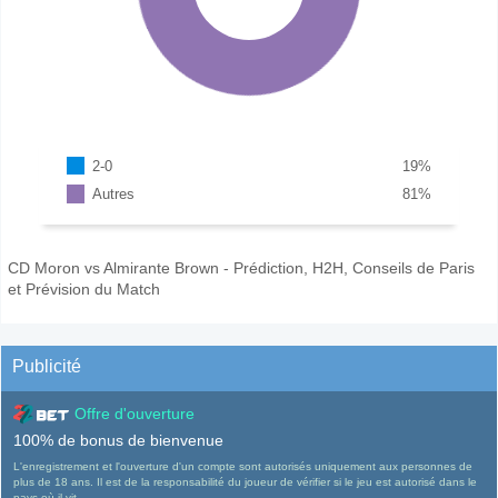
2-0
19
%
Autres
81
%
CD Moron vs Almirante Brown - Prédiction, H2H, Conseils de Paris
et Prévision du Match
Publicité
Offre d'ouverture
100% de bonus de bienvenue
L'enregistrement et l'ouverture d'un compte sont autorisés uniquement aux personnes de
plus de 18 ans. Il est de la responsabilité du joueur de vérifier si le jeu est autorisé dans le
pays où il vit.