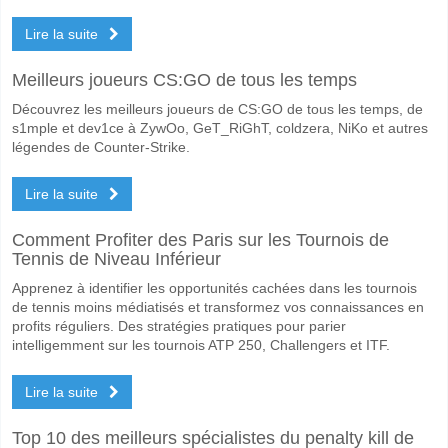
Les deux équipes marqueront-elles dans le match CD 
Lire la suite
Non pour Les Deux Équipes Marquent, avec un pourcentage de 71%.
Quel sera le résultat correct attendu entre CD Moron v
Meilleurs joueurs CS:GO de tous les temps
Sur le côté risqué, vous pouvez essayer le Résultat Correct de 2-0 q
Découvrez les meilleurs joueurs de CS:GO de tous les temps, de
s1mple et dev1ce à ZywOo, GeT_RiGhT, coldzera, NiKo et autres
légendes de Counter-Strike.
Lire la suite
Comment Profiter des Paris sur les Tournois de
Tennis de Niveau Inférieur
Apprenez à identifier les opportunités cachées dans les tournois
de tennis moins médiatisés et transformez vos connaissances en
profits réguliers. Des stratégies pratiques pour parier
intelligemment sur les tournois ATP 250, Challengers et ITF.
Lire la suite
Top 10 des meilleurs spécialistes du penalty kill de