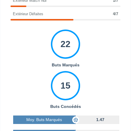
Extérieur Match Nul
1/7
Extérieur Défaites
4/7
22
Buts Marqués
15
Buts Concédés
Moy. Buts Marqués
1.47