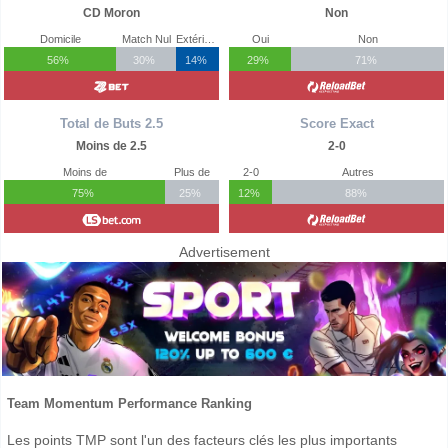
CD Moron
Non
Domicile
Match Nul
Extérieur
Oui
Non
56%
30%
14%
29%
71%
Total de Buts 2.5
Score Exact
Moins de 2.5
2-0
Moins de
Plus de
2-0
Autres
75%
25%
12%
88%
Advertisement
Team Momentum Performance Ranking
Les points TMP sont l'un des facteurs clés les plus importants