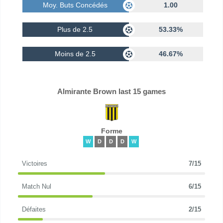
Moy. Buts Concédés
1.00
Plus de 2.5
53.33%
Moins de 2.5
46.67%
Almirante Brown last 15 games
Forme
W
D
D
D
W
Victoires
7/15
Match Nul
6/15
Défaites
2/15