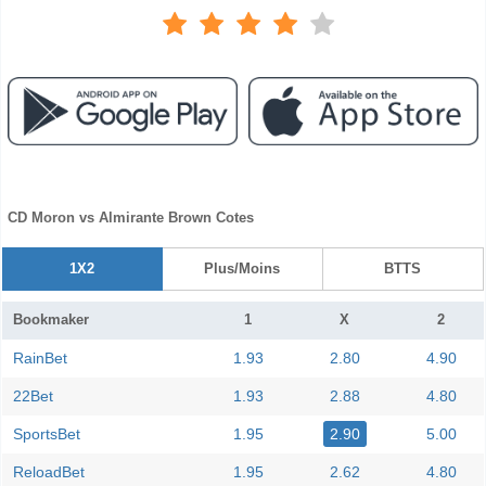
CD Moron vs Almirante Brown Cotes
1X2
Plus/Moins
BTTS
Bookmaker
1
X
2
RainBet
1.93
2.80
4.90
22Bet
1.93
2.88
4.80
SportsBet
1.95
2.90
5.00
ReloadBet
1.95
2.62
4.80