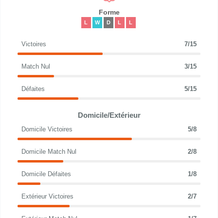
Forme
L
W
D
L
L
Victoires
7/15
Match Nul
3/15
Défaites
5/15
Domicile/Extérieur
Domicile Victoires
5/8
Domicile Match Nul
2/8
Domicile Défaites
1/8
Extérieur Victoires
2/7