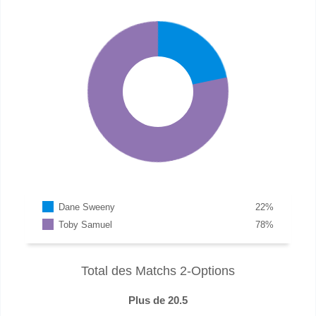
Dane Sweeny
22
%
Toby Samuel
78
%
Total des Matchs 2-Options
Plus de 20.5