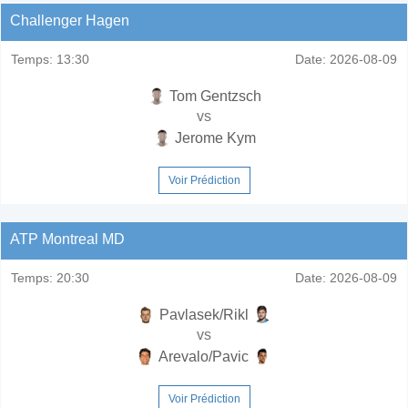
Challenger Hagen
Temps:
13:30
Date:
2026-08-09
Tom Gentzsch
vs
Jerome Kym
Voir Prédiction
ATP Montreal MD
Temps:
20:30
Date:
2026-08-09
Pavlasek/Rikl
vs
Arevalo/Pavic
Voir Prédiction