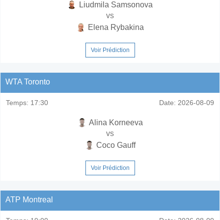
Liudmila Samsonova
vs
Elena Rybakina
Voir Prédiction
WTA Toronto
Temps:
17:30
Date:
2026-08-09
Alina Korneeva
vs
Coco Gauff
Voir Prédiction
ATP Montreal