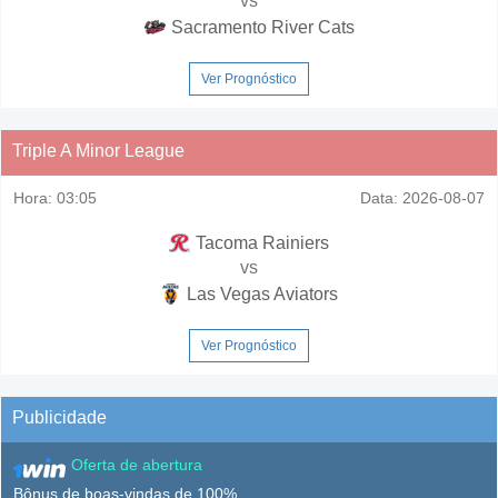
vs
Sacramento River Cats
Ver Prognóstico
Triple A Minor League
Hora:
03:05
Data:
2026-08-07
Tacoma Rainiers
vs
Las Vegas Aviators
Ver Prognóstico
Publicidade
Oferta de abertura
Bônus de boas-vindas de 100%