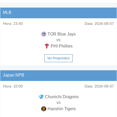
MLB
Hora:
23:40
Data:
2026-08-07
TOR Blue Jays
vs
PHI Phillies
Ver Prognóstico
Japan NPB
Hora:
10:00
Data:
2026-08-07
Chunichi Dragons
vs
Hanshin Tigers