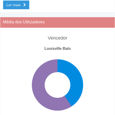
Ler mais
Média dos Utilizadores
Vencedor
Louisville Bats