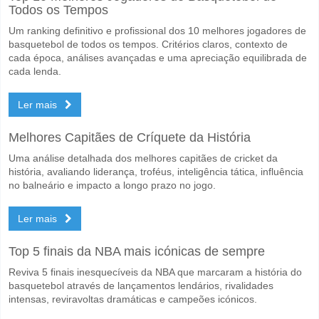
Todos os Tempos
Um ranking definitivo e profissional dos 10 melhores jogadores de
basquetebol de todos os tempos. Critérios claros, contexto de
cada época, análises avançadas e uma apreciação equilibrada de
cada lenda.
Ler mais
Melhores Capitães de Críquete da História
Uma análise detalhada dos melhores capitães de cricket da
história, avaliando liderança, troféus, inteligência tática, influência
no balneário e impacto a longo prazo no jogo.
Ler mais
Top 5 finais da NBA mais icónicas de sempre
Reviva 5 finais inesquecíveis da NBA que marcaram a história do
basquetebol através de lançamentos lendários, rivalidades
intensas, reviravoltas dramáticas e campeões icónicos.