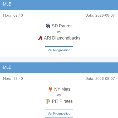
MLB
Hora:
02:40
Data:
2026-08-07
SD Padres
vs
ARI Diamondbacks
Ver Prognóstico
MLB
Hora:
23:40
Data:
2026-08-07
NY Mets
vs
PIT Pirates
Ver Prognóstico