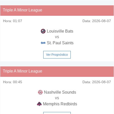
Triple A Minor League
Hora:
01:07
Data:
2026-08-07
Louisville Bats
vs
St. Paul Saints
Ver Prognóstico
Triple A Minor League
Hora:
00:45
Data:
2026-08-07
Nashville Sounds
vs
Memphis Redbirds