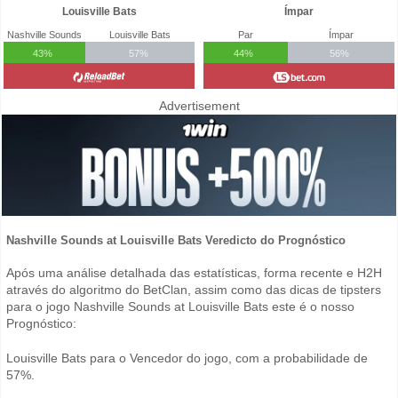
Louisville Bats
Ímpar
Nashville Sounds
Louisville Bats
Par
Ímpar
43%
57%
44%
56%
Advertisement
Nashville Sounds at Louisville Bats Veredicto do Prognóstico
Após uma análise detalhada das estatísticas, forma recente e H2H
através do algoritmo do BetClan, assim como das dicas de tipsters
para o jogo Nashville Sounds at Louisville Bats este é o nosso
Prognóstico:
Louisville Bats para o Vencedor do jogo, com a probabilidade de
57%.