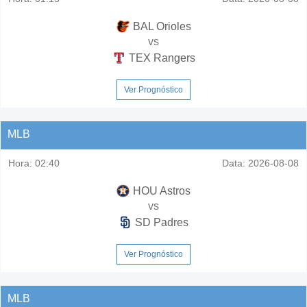
BAL Orioles
vs
TEX Rangers
Ver Prognóstico
MLB
Hora:
02:40
Data:
2026-08-08
HOU Astros
vs
SD Padres
Ver Prognóstico
MLB