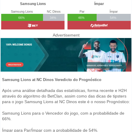
Samsung Lions
Ímpar
Samsung Lions
NC Dinos
Par
Ímpar
66%
34%
46%
54%
Advertisement
Samsung Lions at NC Dinos Veredicto do Prognóstico
Após uma análise detalhada das estatísticas, forma recente e H2H
através do algoritmo do BetClan, assim como das dicas de tipsters
para o jogo Samsung Lions at NC Dinos este é o nosso Prognóstico:
Samsung Lions para o Vencedor do jogo, com a probabilidade de
66%.
Ímpar para Par/Ímpar com a probabilidade de 54%.