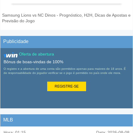
Samsung Lions vs NC Dinos - Prognóstico, H2H, Dicas de Apostas e
Previsão do Jogo
Publicidade
Oferta de abertura
Bônus de boas-vindas de 100%
O registro e a abertura de uma conta são permitidos apenas para maiores de 18 anos. É
de responsabilidade do jogador verificar se o jogo é permitido no país onde ele mora.
REGISTRE-SE
MLB
Hora:
01:15
Data:
2026-08-08