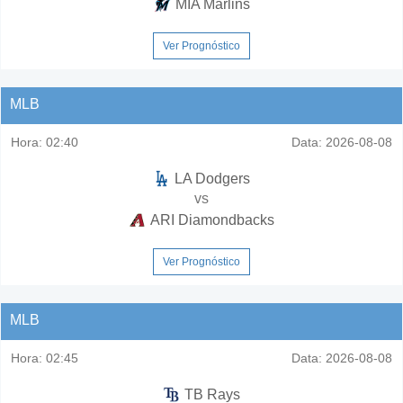
MIA Marlins
Ver Prognóstico
MLB
Hora:
02:40
Data:
2026-08-08
LA Dodgers
vs
ARI Diamondbacks
Ver Prognóstico
MLB
Hora:
02:45
Data:
2026-08-08
TB Rays