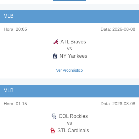
MLB
Hora:
20:05
Data:
2026-08-08
ATL Braves
vs
NY Yankees
Ver Prognóstico
MLB
Hora:
01:15
Data:
2026-08-08
COL Rockies
vs
STL Cardinals