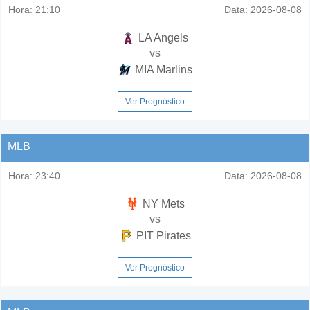
Hora:
21:10
Data:
2026-08-08
LA Angels
vs
MIA Marlins
Ver Prognóstico
MLB
Hora:
23:40
Data:
2026-08-08
NY Mets
vs
PIT Pirates
Ver Prognóstico