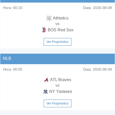
Hora:
00:10
Data:
2026-08-08
Athletics
vs
BOS Red Sox
Ver Prognóstico
MLB
Hora:
00:05
Data:
2026-08-08
ATL Braves
vs
NY Yankees
Ver Prognóstico