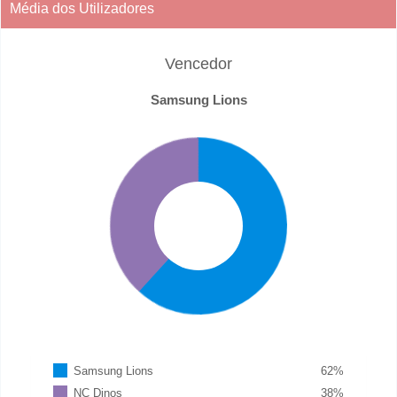
Média dos Utilizadores
Vencedor
Samsung Lions
Samsung Lions
62
%
NC Dinos
38
%