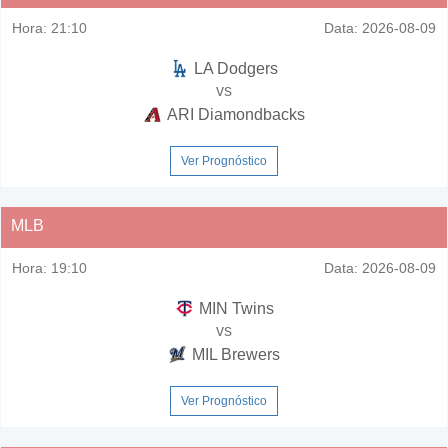
Hora:
21:10
Data:
2026-08-09
LA Dodgers
vs
ARI Diamondbacks
Ver Prognóstico
MLB
Hora:
19:10
Data:
2026-08-09
MIN Twins
vs
MIL Brewers
Ver Prognóstico