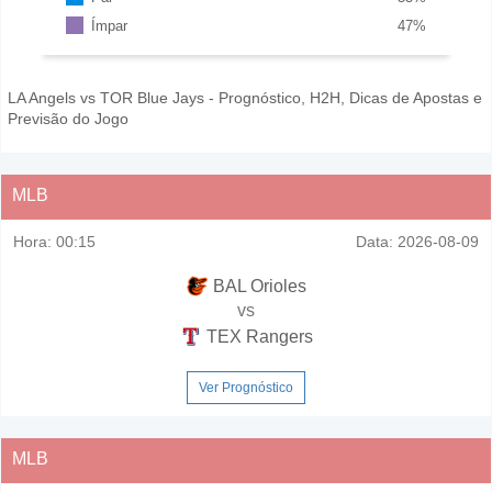
Ímpar
47
%
LA Angels vs TOR Blue Jays - Prognóstico, H2H, Dicas de Apostas e
Previsão do Jogo
MLB
Hora:
00:15
Data:
2026-08-09
BAL Orioles
vs
TEX Rangers
Ver Prognóstico
MLB