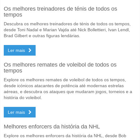
Os melhores treinadores de ténis de todos os
tempos
Descubra os melhores treinadores de ténis de todos os tempos,
desde Toni Nadal e Marian Vajda até Nick Bollettieri, Ivan Lendl,
Brad Gilbert e outras figuras lendárias.
Ler mais
Os melhores remates de voleibol de todos os
tempos
Explore os melhores remates de voleibol de todos os tempos,
desde icónicos atacantes de potência até modernas estrelas
aéreas, e descubra os ataques que mudaram jogos, torneios e a
história do voleibol.
Ler mais
Melhores enforcers da história da NHL
Explore os melhores enforcers da história da NHL, desde Bob