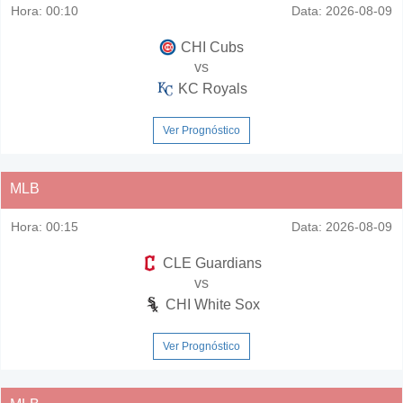
Hora:
00:10
Data:
2026-08-09
CHI Cubs
vs
KC Royals
Ver Prognóstico
MLB
Hora:
00:15
Data:
2026-08-09
CLE Guardians
vs
CHI White Sox
Ver Prognóstico