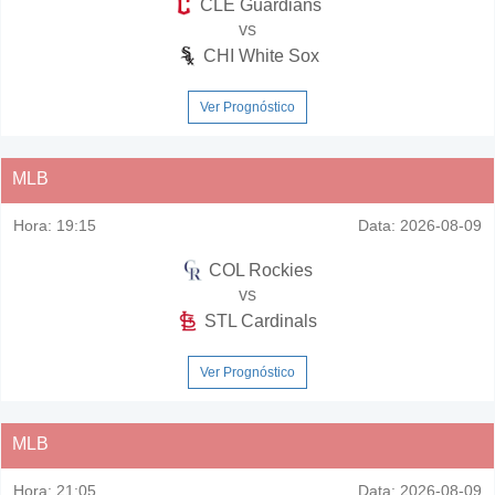
CLE Guardians
vs
CHI White Sox
Ver Prognóstico
MLB
Hora:
19:15
Data:
2026-08-09
COL Rockies
vs
STL Cardinals
Ver Prognóstico
MLB
Hora:
21:05
Data:
2026-08-09