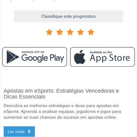
Classifique este prognóstico
Facebook
Telegram
Instagram
Quando é a partida entre LA Angels v TOR Blue Jays?
Apostas em eSports: Estratégias Vencedoras e
A partida entre LA Angels v TOR Blue Jays 09 May 2026 20:07 UK tim
Dicas Essenciais
Quem é o time favorito para vencer entre LA Angels v 
Descubra as melhores estratégias e dicas para apostas em
TOR Blue Jays para o Vencedor do jogo, com a probabilidade de 62%
eSports. Aprenda a analisar equipas, jogadores e jogos para
aumentar as suas chances de sucesso em apostas online.
Ler mais