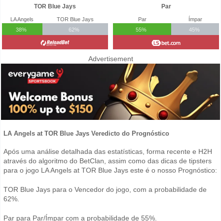
TOR Blue Jays
Par
LA Angels
TOR Blue Jays
Par
Ímpar
38%
62%
55%
45%
Advertisement
LA Angels at TOR Blue Jays Veredicto do Prognóstico
Após uma análise detalhada das estatísticas, forma recente e H2H
através do algoritmo do BetClan, assim como das dicas de tipsters
para o jogo LA Angels at TOR Blue Jays este é o nosso Prognóstico:
TOR Blue Jays para o Vencedor do jogo, com a probabilidade de
62%.
Par para Par/Ímpar com a probabilidade de 55%.