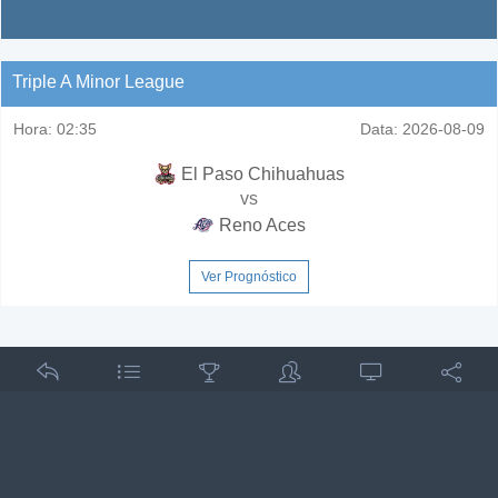
Triple A Minor League
Hora:
02:35
Data:
2026-08-09
El Paso Chihuahuas
vs
Reno Aces
Ver Prognóstico