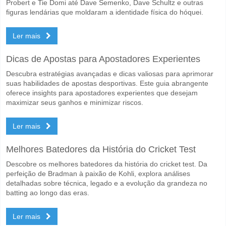
Probert e Tie Domi até Dave Semenko, Dave Schultz e outras
figuras lendárias que moldaram a identidade física do hóquei.
Ler mais
Dicas de Apostas para Apostadores Experientes
Descubra estratégias avançadas e dicas valiosas para aprimorar
suas habilidades de apostas desportivas. Este guia abrangente
oferece insights para apostadores experientes que desejam
maximizar seus ganhos e minimizar riscos.
Ler mais
Melhores Batedores da História do Cricket Test
Descobre os melhores batedores da história do cricket test. Da
perfeição de Bradman à paixão de Kohli, explora análises
detalhadas sobre técnica, legado e a evolução da grandeza no
batting ao longo das eras.
Ler mais