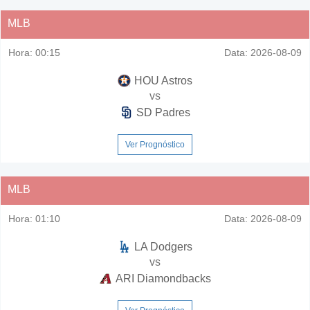
MLB
Hora:
00:15
Data:
2026-08-09
HOU Astros
vs
SD Padres
Ver Prognóstico
MLB
Hora:
01:10
Data:
2026-08-09
LA Dodgers
vs
ARI Diamondbacks