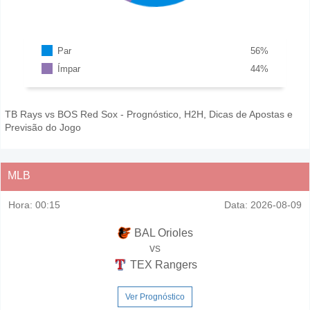
Par
56
%
Ímpar
44
%
TB Rays vs BOS Red Sox - Prognóstico, H2H, Dicas de Apostas e
Previsão do Jogo
MLB
Hora:
00:15
Data:
2026-08-09
BAL Orioles
vs
TEX Rangers
Ver Prognóstico