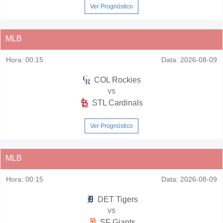
Ver Prognóstico
MLB
Hora:
00:15
Data:
2026-08-09
COL Rockies
vs
STL Cardinals
Ver Prognóstico
MLB
Hora:
00:15
Data:
2026-08-09
DET Tigers
vs
SF Giants