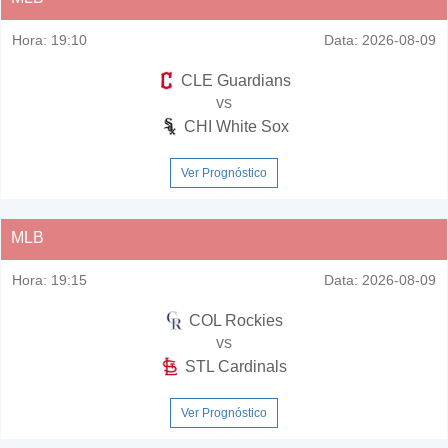
Hora:
19:10
Data:
2026-08-09
CLE Guardians
vs
CHI White Sox
Ver Prognóstico
MLB
Hora:
19:15
Data:
2026-08-09
COL Rockies
vs
STL Cardinals
Ver Prognóstico