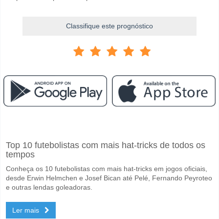
Classifique este prognóstico
Facebook
Telegram
Instagram
Quando é a partida entre TB Rays v BOS Red Sox?
Top 10 futebolistas com mais hat-tricks de todos os
A partida entre TB Rays v BOS Red Sox 09 May 2026 21:10 UK time.
tempos
Quem é o time favorito para vencer entre TB Rays v 
Conheça os 10 futebolistas com mais hat-tricks em jogos oficiais,
BOS Red Sox para o Vencedor do jogo, com a probabilidade de 60%
desde Erwin Helmchen e Josef Bican até Pelé, Fernando Peyroteo
e outras lendas goleadoras.
Ler mais