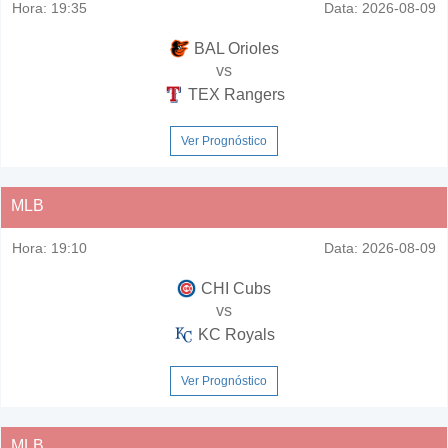
Hora:
19:35
Data:
2026-08-09
BAL Orioles
vs
TEX Rangers
Ver Prognóstico
MLB
Hora:
19:10
Data:
2026-08-09
CHI Cubs
vs
KC Royals
Ver Prognóstico
MLB