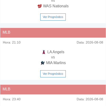
vs
WAS Nationals
Ver Prognóstico
MLB
Hora:
21:10
Data:
2026-08-08
LA Angels
vs
MIA Marlins
Ver Prognóstico
MLB
Hora:
23:40
Data:
2026-08-08