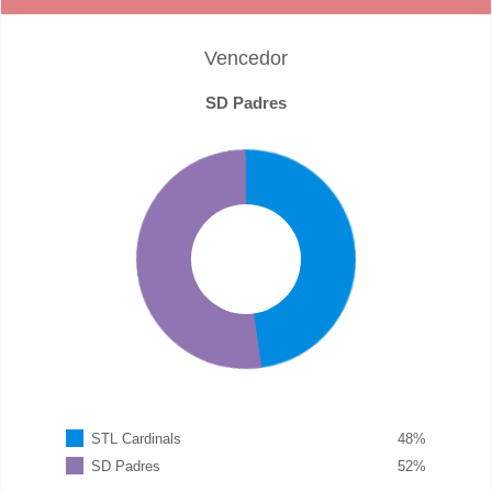
Vencedor
SD Padres
STL Cardinals
48
%
SD Padres
52
%