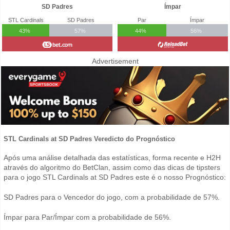
SD Padres
Ímpar
STL Cardinals
SD Padres
Par
Ímpar
43%
57%
44%
56%
Advertisement
STL Cardinals at SD Padres Veredicto do Prognóstico
Após uma análise detalhada das estatísticas, forma recente e H2H
através do algoritmo do BetClan, assim como das dicas de tipsters
para o jogo STL Cardinals at SD Padres este é o nosso Prognóstico:
SD Padres para o Vencedor do jogo, com a probabilidade de 57%.
Ímpar para Par/Ímpar com a probabilidade de 56%.