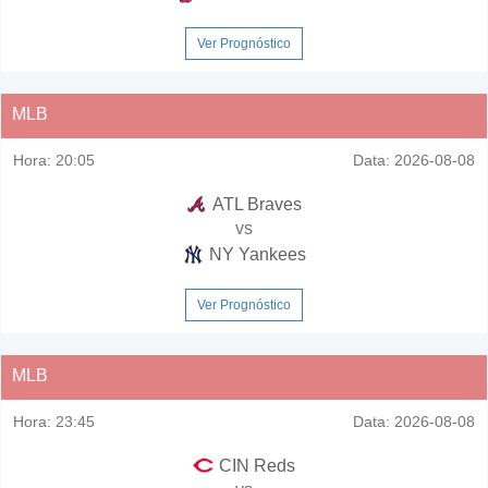
Ver Prognóstico
MLB
Hora:
20:05
Data:
2026-08-08
ATL Braves
vs
NY Yankees
Ver Prognóstico
MLB
Hora:
23:45
Data:
2026-08-08
CIN Reds