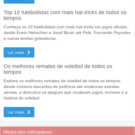
Top 10 futebolistas com mais hat-tricks de todos os
tempos
Conheça os 10 futebolistas com mais hat-tricks em jogos oficiais,
desde Erwin Helmchen e Josef Bican até Pelé, Fernando Peyroteo
e outras lendas goleadoras.
Ler mais
Os melhores remates de voleibol de todos os
tempos
Explore os melhores remates de voleibol de todos os tempos,
desde icónicos atacantes de potência até modernas estrelas
aéreas, e descubra os ataques que mudaram jogos, torneios e a
história do voleibol.
Ler mais
Média dos Utilizadores