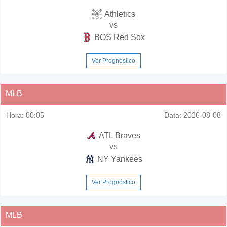
Athletics
vs
BOS Red Sox
Ver Prognóstico
MLB
Hora:
00:05
Data:
2026-08-08
ATL Braves
vs
NY Yankees
Ver Prognóstico
MLB