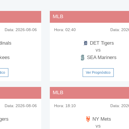
MLB
Data:
2026-08-06
Hora:
02:40
Data:
2026
inals
DET Tigers
vs
kees
SEA Mariners
tico
Ver Prognóstico
MLB
Data:
2026-08-06
Hora:
18:10
Data:
2026
gers
NY Mets
vs