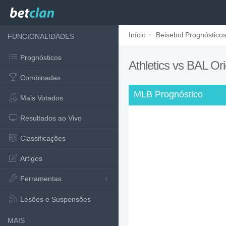
Início
Beisebol Prognóstico
FUNCIONALIDADES
Prognósticos
Athletics vs BAL Or
Combinadas
MLB Prognóstico
Mais Votados
Resultados ao Vivo
Classificações
Artigos
Ferramentas
Lesões e Suspensões
MAIS