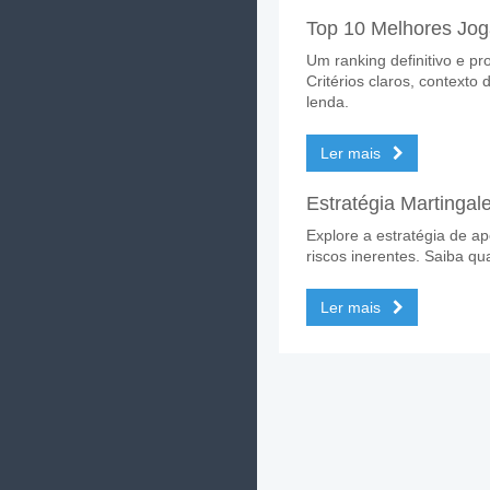
Top 10 Melhores Jo
Um ranking definitivo e p
Critérios claros, context
lenda.
Ler mais
Estratégia Martinga
Explore a estratégia de ap
riscos inerentes. Saiba qu
Ler mais