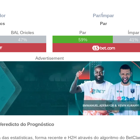
dor
Par/Ímpar
ics
Par
BAL Orioles
Par
Ímpar
47%
59%
41%
Advertisement
 Veredicto do Prognóstico
das estatísticas, forma recente e H2H através do algoritmo do BetCla