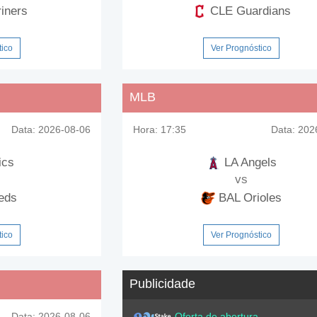
iners
CLE Guardians
tico
Ver Prognóstico
MLB
Data:
2026-08-06
Hora:
17:35
Data:
2026
ics
LA Angels
vs
eds
BAL Orioles
tico
Ver Prognóstico
Publicidade
Data:
2026-08-06
Oferta de abertura