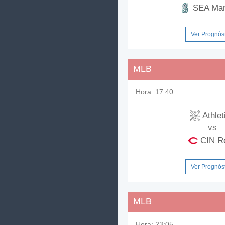
SEA Mar
Ver Prognós
MLB
Hora:
17:40
Athlet
vs
CIN R
Ver Prognós
MLB
Hora:
23:05