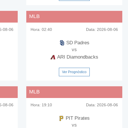
MLB
-08-06
Hora:
02:40
Data:
2026-08-06
SD Padres
vs
ARI Diamondbacks
Ver Prognóstico
MLB
-08-06
Hora:
19:10
Data:
2026-08-06
PIT Pirates
vs