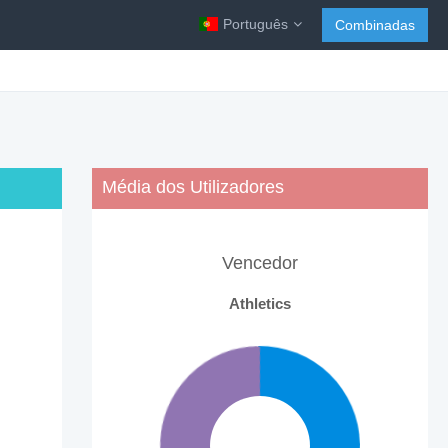
Português
Combinadas
Média dos Utilizadores
Vencedor
Athletics