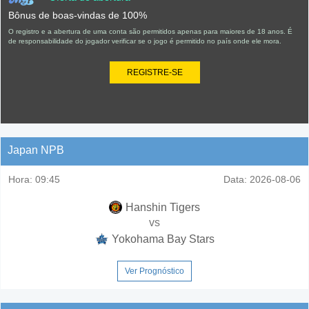
Bônus de boas-vindas de 100%
O registro e a abertura de uma conta são permitidos apenas para maiores de 18 anos. É
de responsabilidade do jogador verificar se o jogo é permitido no país onde ele mora.
REGISTRE-SE
Japan NPB
Hora:
09:45
Data:
2026-08-06
Hanshin Tigers
vs
Yokohama Bay Stars
Ver Prognóstico