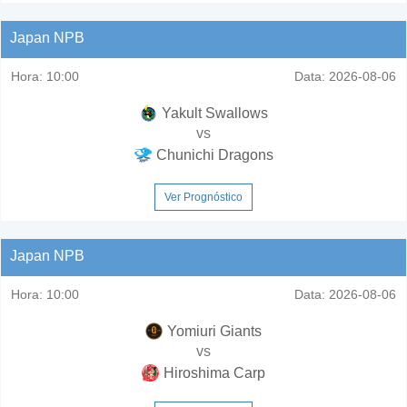
Japan NPB
Hora:
10:00
Data:
2026-08-06
Yakult Swallows
vs
Chunichi Dragons
Ver Prognóstico
Japan NPB
Hora:
10:00
Data:
2026-08-06
Yomiuri Giants
vs
Hiroshima Carp