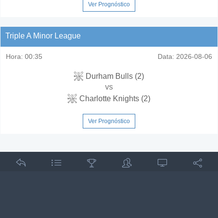
Ver Prognóstico
Triple A Minor League
Hora:
00:35
Data:
2026-08-06
Durham Bulls (2)
vs
Charlotte Knights (2)
Ver Prognóstico