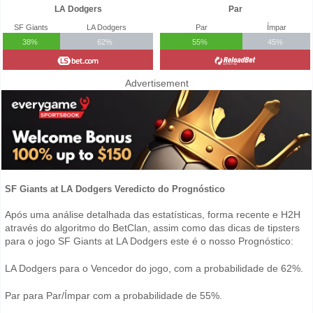
LA Dodgers
Par
SF Giants
LA Dodgers
Par
Ímpar
38%
62%
55%
45%
Advertisement
SF Giants at LA Dodgers Veredicto do Prognóstico
Após uma análise detalhada das estatísticas, forma recente e H2H
através do algoritmo do BetClan, assim como das dicas de tipsters
para o jogo SF Giants at LA Dodgers este é o nosso Prognóstico:
LA Dodgers para o Vencedor do jogo, com a probabilidade de 62%.
Par para Par/Ímpar com a probabilidade de 55%.