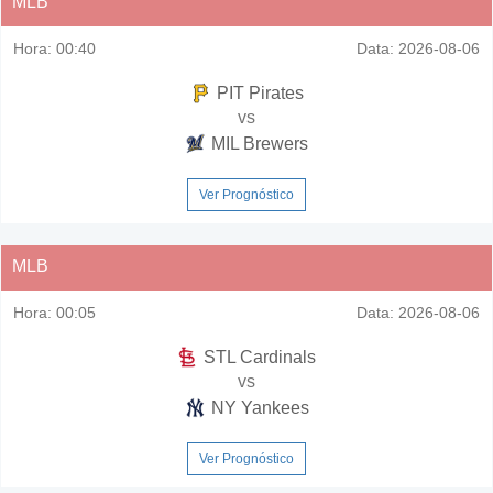
MLB
Hora:
00:40
Data:
2026-08-06
PIT Pirates
vs
MIL Brewers
Ver Prognóstico
MLB
Hora:
00:05
Data:
2026-08-06
STL Cardinals
vs
NY Yankees
Ver Prognóstico