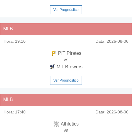
Ver Prognóstico
MLB
Hora:
19:10
Data:
2026-08-06
PIT Pirates
vs
MIL Brewers
Ver Prognóstico
MLB
Hora:
17:40
Data:
2026-08-06
Athletics
vs