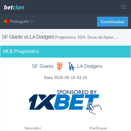
Português
Combinadas
SF Giants vs LA Dodgers
Prognóstico, H2H, Dicas de Apostas e Previsão do Jogo
MLB Prognóstico
SF Giants
LA Dodgers
Data 2026-05-15 03:10
Vencedor
Par/Ímpar