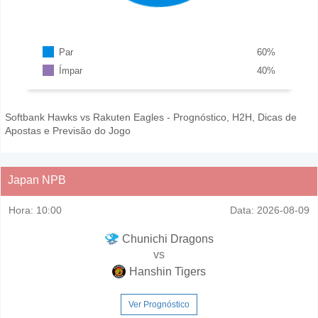
Par
60
%
Ímpar
40
%
Softbank Hawks vs Rakuten Eagles - Prognóstico, H2H, Dicas de
Apostas e Previsão do Jogo
Japan NPB
Hora:
10:00
Data:
2026-08-09
Chunichi Dragons
vs
Hanshin Tigers
Ver Prognóstico