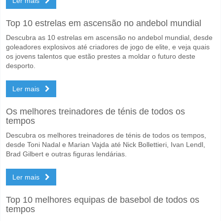
Ler mais
Top 10 estrelas em ascensão no andebol mundial
Descubra as 10 estrelas em ascensão no andebol mundial, desde
goleadores explosivos até criadores de jogo de elite, e veja quais
os jovens talentos que estão prestes a moldar o futuro deste
desporto.
Ler mais
Os melhores treinadores de ténis de todos os
tempos
Descubra os melhores treinadores de ténis de todos os tempos,
desde Toni Nadal e Marian Vajda até Nick Bollettieri, Ivan Lendl,
Brad Gilbert e outras figuras lendárias.
Ler mais
Top 10 melhores equipas de basebol de todos os
tempos