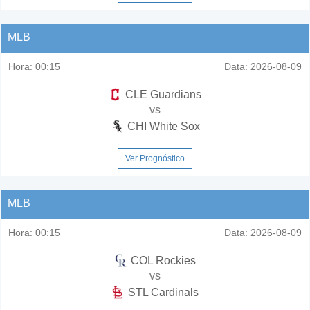
MLB
Hora:
00:15
Data:
2026-08-09
CLE Guardians
vs
CHI White Sox
Ver Prognóstico
MLB
Hora:
00:15
Data:
2026-08-09
COL Rockies
vs
STL Cardinals