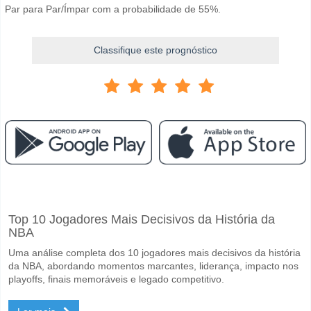
Par para Par/Ímpar com a probabilidade de 55%.
Classifique este prognóstico
Facebook
Telegram
Instagram
Quando é a partida entre Softbank Hawks v Rakuten E
Top 10 Jogadores Mais Decisivos da História da
A partida entre Softbank Hawks v Rakuten Eagles 15 May 2026 05:00 
NBA
Quem é o time favorito para vencer entre Softbank Ha
Uma análise completa dos 10 jogadores mais decisivos da história
Softbank Hawks para o Vencedor do jogo, com a probabilidade de 40
da NBA, abordando momentos marcantes, liderança, impacto nos
playoffs, finais memoráveis e legado competitivo.