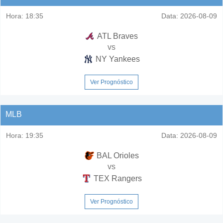
Hora:
18:35
Data:
2026-08-09
ATL Braves
vs
NY Yankees
Ver Prognóstico
MLB
Hora:
19:35
Data:
2026-08-09
BAL Orioles
vs
TEX Rangers
Ver Prognóstico