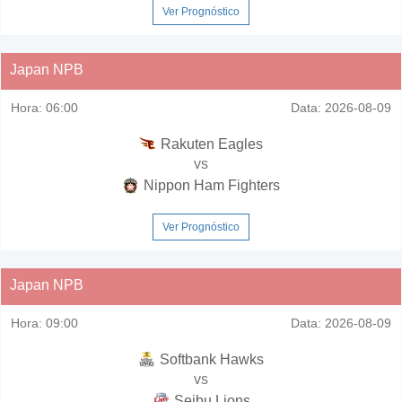
Ver Prognóstico
Japan NPB
Hora:
06:00
Data:
2026-08-09
Rakuten Eagles
vs
Nippon Ham Fighters
Ver Prognóstico
Japan NPB
Hora:
09:00
Data:
2026-08-09
Softbank Hawks
vs
Seibu Lions