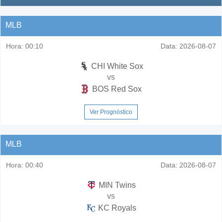
MLB
Hora:
00:10
Data:
2026-08-07
CHI White Sox
vs
BOS Red Sox
Ver Prognóstico
MLB
Hora:
00:40
Data:
2026-08-07
MIN Twins
vs
KC Royals