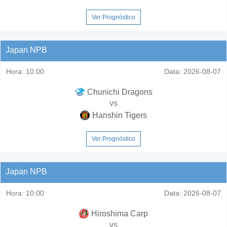
Ver Prognóstico
Japan NPB
Hora:
10:00
Data:
2026-08-07
Chunichi Dragons
vs
Hanshin Tigers
Ver Prognóstico
Japan NPB
Hora:
10:00
Data:
2026-08-07
Hiroshima Carp
vs