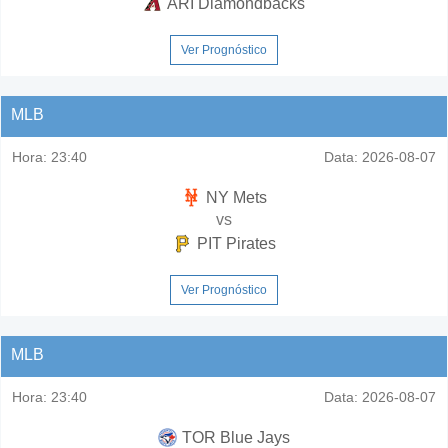
ARI Diamondbacks
Ver Prognóstico
MLB
Hora:
23:40
Data:
2026-08-07
NY Mets
vs
PIT Pirates
Ver Prognóstico
MLB
Hora:
23:40
Data:
2026-08-07
TOR Blue Jays