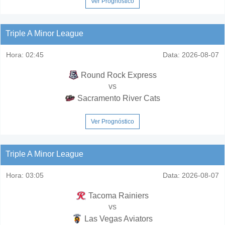
Ver Prognóstico
Triple A Minor League
Hora:
02:45
Data:
2026-08-07
Round Rock Express
vs
Sacramento River Cats
Ver Prognóstico
Triple A Minor League
Hora:
03:05
Data:
2026-08-07
Tacoma Rainiers
vs
Las Vegas Aviators