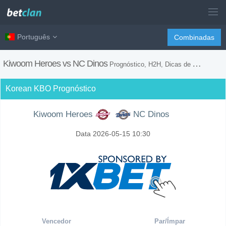
Português
Combinadas
Kiwoom Heroes vs NC Dinos
Prognóstico, H2H, Dicas de Apostas e Previsão do Jogo
Korean KBO Prognóstico
Kiwoom Heroes
NC Dinos
Data 2026-05-15 10:30
Vencedor
Par/Ímpar