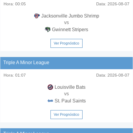
Hora:
00:05
Data:
2026-08-07
Jacksonville Jumbo Shrimp
vs
Gwinnett Stripers
Ver Prognóstico
Triple A Minor League
Hora:
01:07
Data:
2026-08-07
Louisville Bats
vs
St. Paul Saints
Ver Prognóstico