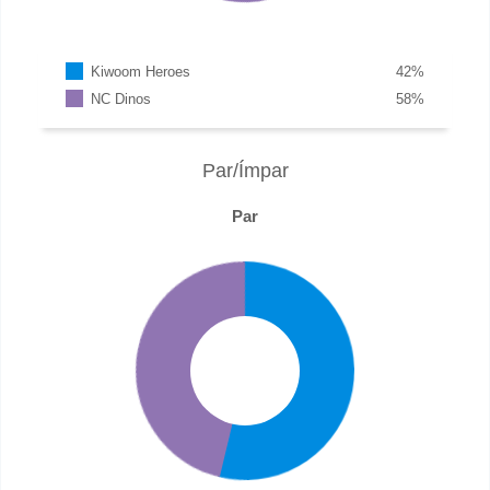
Kiwoom Heroes
42
%
NC Dinos
58
%
Par/Ímpar
Par