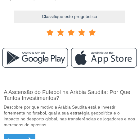
Classifique este prognóstico
Facebook
Telegram
Instagram
Quando é a partida entre Kiwoom Heroes v NC Dinos?
A Ascensão do Futebol na Arábia Saudita: Por Que
A partida entre Kiwoom Heroes v NC Dinos 15 May 2026 10:30 UK tim
Tantos Investimentos?
Quem é o time favorito para vencer entre Kiwoom Hero
Descobre por que motivo a Arábia Saudita está a investir
NC Dinos para o Vencedor do jogo, com a probabilidade de 59%
fortemente no futebol, qual a sua estratégia geopolítica e o
impacto no desporto global, nas transferências de jogadores e nos
mercados de apostas.