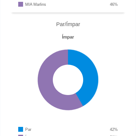
MIA Marlins
46
%
Par/Ímpar
Ímpar
Par
42
%