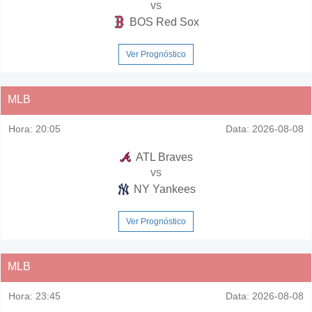
vs
BOS Red Sox
Ver Prognóstico
MLB
Hora:
20:05
Data:
2026-08-08
ATL Braves
vs
NY Yankees
Ver Prognóstico
MLB
Hora:
23:45
Data:
2026-08-08