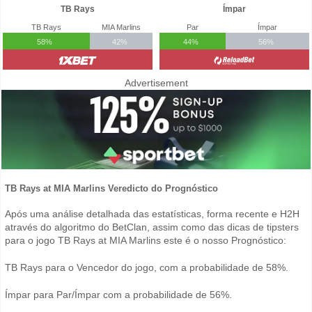
TB Rays
Ímpar
TB Rays
MIA Marlins
Par
Ímpar
58%
42%
44%
56%
Advertisement
TB Rays at MIA Marlins Veredicto do Prognóstico
Após uma análise detalhada das estatísticas, forma recente e H2H
através do algoritmo do BetClan, assim como das dicas de tipsters
para o jogo TB Rays at MIA Marlins este é o nosso Prognóstico:
TB Rays para o Vencedor do jogo, com a probabilidade de 58%.
Ímpar para Par/Ímpar com a probabilidade de 56%.