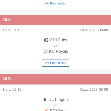
Ver Prognóstico
MLB
Hora:
01:10
Data:
2026-08-08
CHI Cubs
vs
KC Royals
Ver Prognóstico
MLB
Hora:
03:15
Data:
2026-08-08
DET Tigers
vs
SF Giants