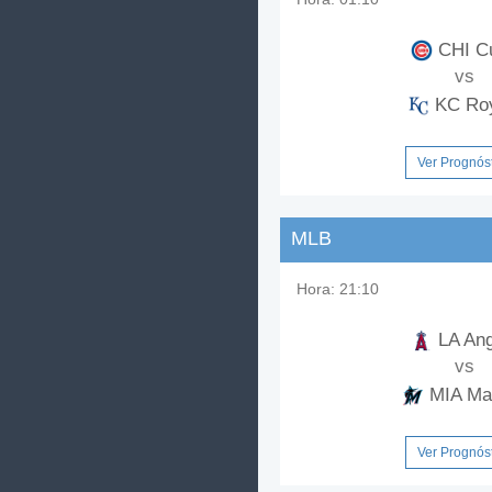
CHI C
vs
KC Ro
Ver Prognós
MLB
Hora:
21:10
LA Ang
vs
MIA Mar
Ver Prognós