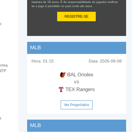
maiores de 18 anos. É de responsabilidade do jogador verificar
se o jogo é permitido no país onde ele mora.
REGISTRE-SE
o
MLB
Hora:
01:15
Data:
2026-08-08
orma
 ATP
BAL Orioles
vs
TEX Rangers
Ver Prognóstico
s
MLB