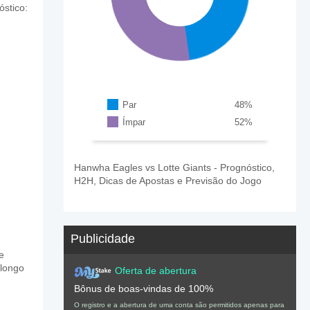
óstico:
Par
48
%
Ímpar
52
%
Hanwha Eagles vs Lotte Giants - Prognóstico,
H2H, Dicas de Apostas e Previsão do Jogo
Publicidade
e
 longo
Oferta de abertura
Bônus de boas-vindas de 100%
O registro e a abertura de uma conta são permitidos apenas para