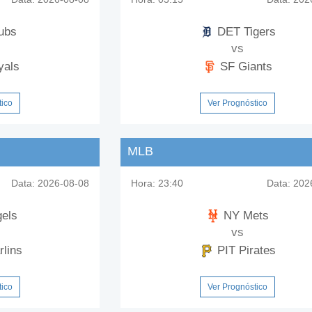
ubs
DET Tigers
vs
yals
SF Giants
tico
Ver Prognóstico
MLB
Data:
2026-08-08
Hora:
23:40
Data:
2026
els
NY Mets
vs
lins
PIT Pirates
tico
Ver Prognóstico