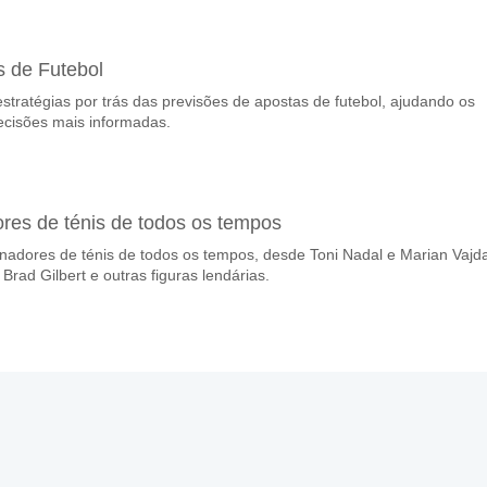
s de Futebol
stratégias por trás das previsões de apostas de futebol, ajudando os
cisões mais informadas.
res de ténis de todos os tempos
nadores de ténis de todos os tempos, desde Toni Nadal e Marian Vajd
, Brad Gilbert e outras figuras lendárias.