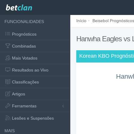
Início
Beisebol Prognóstico
FUNCIONALIDADES
Prognósticos
Hanwha Eagles vs L
Combinadas
Korean KBO Prognósti
Mais Votados
Resultados ao Vivo
Hanwh
Classificações
Artigos
Ferramentas
Lesões e Suspensões
MAIS