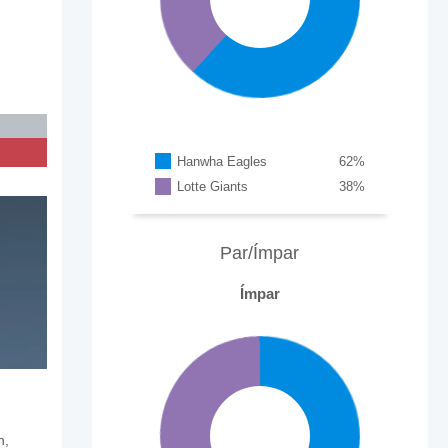
Hanwha Eagles
62
%
Lotte Giants
38
%
Par/Ímpar
Ímpar
n,