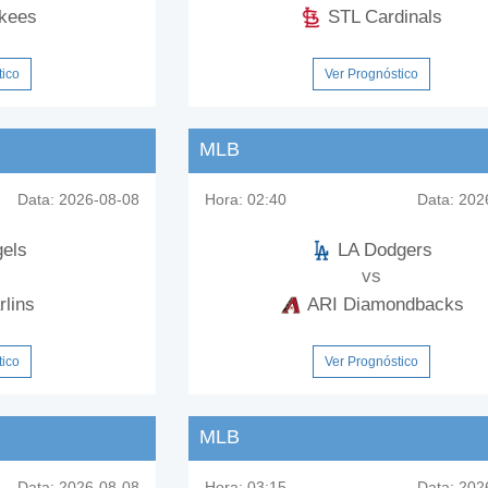
kees
STL Cardinals
tico
Ver Prognóstico
MLB
Data:
2026-08-08
Hora:
02:40
Data:
2026
els
LA Dodgers
vs
lins
ARI Diamondbacks
tico
Ver Prognóstico
MLB
Data:
2026-08-08
Hora:
03:15
Data:
2026