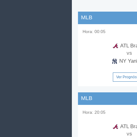
MLB
Hora:
00:05
ATL Br
vs
NY Yan
Ver Prognós
MLB
Hora:
20:05
ATL Br
vs