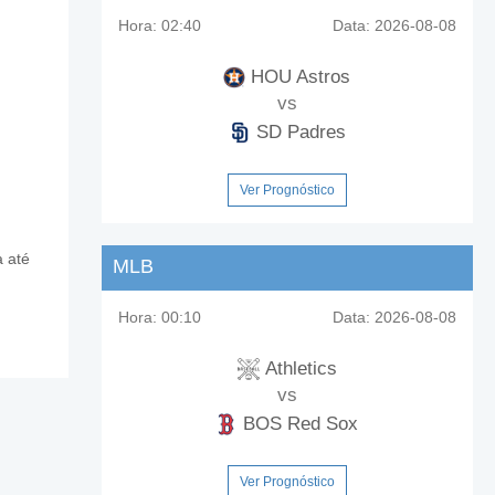
Hora:
02:40
Data:
2026-08-08
HOU Astros
vs
SD Padres
Ver Prognóstico
a até
MLB
Hora:
00:10
Data:
2026-08-08
Athletics
vs
BOS Red Sox
Ver Prognóstico