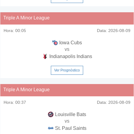
Triple A Minor League
Hora:
00:05
Data:
2026-08-09
Iowa Cubs
vs
Indianapolis Indians
Ver Prognóstico
Triple A Minor League
Hora:
00:37
Data:
2026-08-09
Louisville Bats
vs
St. Paul Saints