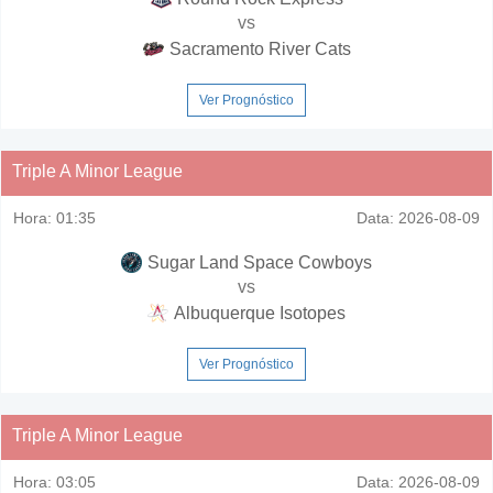
vs
Sacramento River Cats
Ver Prognóstico
Triple A Minor League
Hora:
01:35
Data:
2026-08-09
Sugar Land Space Cowboys
vs
Albuquerque Isotopes
Ver Prognóstico
Triple A Minor League
Hora:
03:05
Data:
2026-08-09