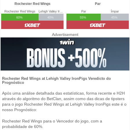
Rochester Red Wings
Par
Rochester Red Wings
Lehigh Valley IronPigs
Par
Ímpar
60%
40%
55%
45%
Advertisement
Rochester Red Wings at Lehigh Valley IronPigs Veredicto do
Prognóstico
Após uma análise detalhada das estatísticas, forma recente e H2H
através do algoritmo do BetClan, assim como das dicas de tipsters
para o jogo Rochester Red Wings at Lehigh Valley IronPigs este é o
nosso Prognóstico:
Rochester Red Wings para o Vencedor do jogo, com a
probabilidade de 60%.