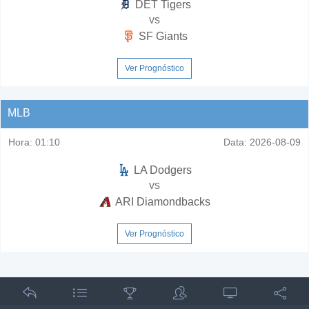
DET Tigers
vs
SF Giants
Ver Prognóstico
MLB
Hora:
01:10
Data:
2026-08-09
LA Dodgers
vs
ARI Diamondbacks
Ver Prognóstico