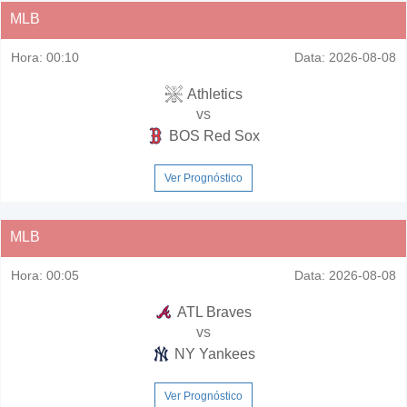
MLB
Hora:
00:10
Data:
2026-08-08
Athletics
vs
BOS Red Sox
Ver Prognóstico
MLB
Hora:
00:05
Data:
2026-08-08
ATL Braves
vs
NY Yankees
Ver Prognóstico