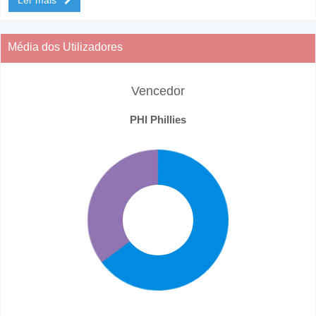
Média dos Utilizadores
Vencedor
PHI Phillies