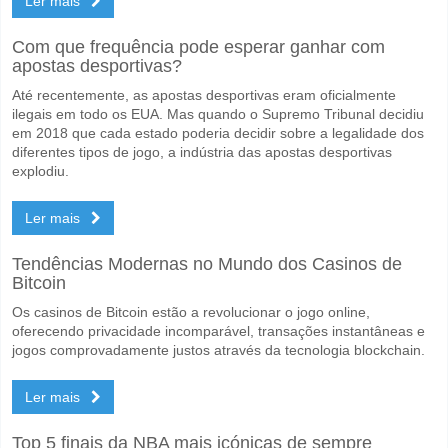
Ler mais
Com que frequência pode esperar ganhar com
apostas desportivas?
Até recentemente, as apostas desportivas eram oficialmente
ilegais em todo os EUA. Mas quando o Supremo Tribunal decidiu
em 2018 que cada estado poderia decidir sobre a legalidade dos
diferentes tipos de jogo, a indústria das apostas desportivas
explodiu.
Ler mais
Tendências Modernas no Mundo dos Casinos de
Bitcoin
Os casinos de Bitcoin estão a revolucionar o jogo online,
oferecendo privacidade incomparável, transações instantâneas e
jogos comprovadamente justos através da tecnologia blockchain.
Ler mais
Top 5 finais da NBA mais icónicas de sempre