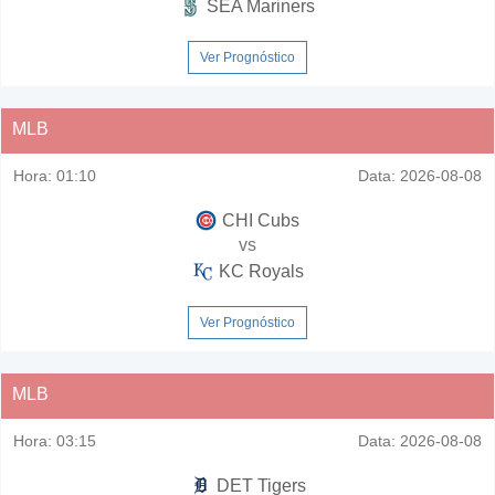
SEA Mariners
Ver Prognóstico
MLB
Hora:
01:10
Data:
2026-08-08
CHI Cubs
vs
KC Royals
Ver Prognóstico
MLB
Hora:
03:15
Data:
2026-08-08
DET Tigers