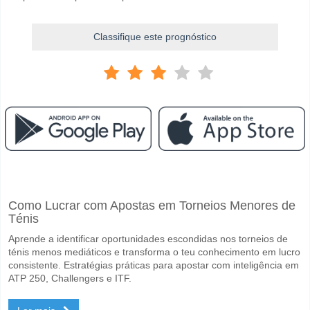
Classifique este prognóstico
Facebook
Telegram
Instagram
Quando é a partida entre PHI Phillies v TOR Blue Jays
Como Lucrar com Apostas em Torneios Menores de
A partida entre PHI Phillies v TOR Blue Jays 09 June 2026 00:07 UK t
Ténis
Quem é o time favorito para vencer entre PHI Phillies 
Aprende a identificar oportunidades escondidas nos torneios de
PHI Phillies para o Vencedor do jogo, com a probabilidade de 36%
ténis menos mediáticos e transforma o teu conhecimento em lucro
consistente. Estratégias práticas para apostar com inteligência em
ATP 250, Challengers e ITF.