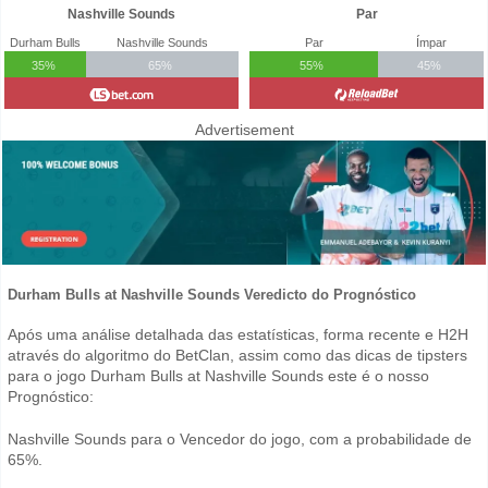
Nashville Sounds
Par
Durham Bulls
Nashville Sounds
Par
Ímpar
35%
65%
55%
45%
Advertisement
Durham Bulls at Nashville Sounds Veredicto do Prognóstico
Após uma análise detalhada das estatísticas, forma recente e H2H
através do algoritmo do BetClan, assim como das dicas de tipsters
para o jogo Durham Bulls at Nashville Sounds este é o nosso
Prognóstico:
Nashville Sounds para o Vencedor do jogo, com a probabilidade de
65%.