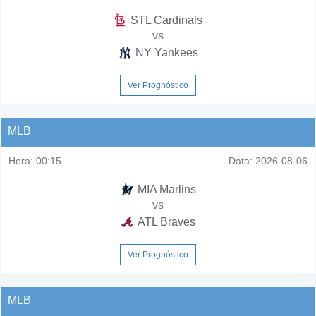
STL Cardinals
vs
NY Yankees
Ver Prognóstico
MLB
Hora:
00:15
Data:
2026-08-06
MIA Marlins
vs
ATL Braves
Ver Prognóstico
MLB