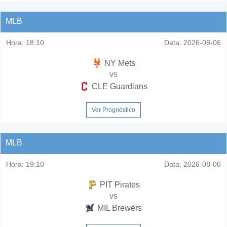
MLB
Hora:
18:10
Data:
2026-08-06
NY Mets
vs
CLE Guardians
Ver Prognóstico
MLB
Hora:
19:10
Data:
2026-08-06
PIT Pirates
vs
MIL Brewers