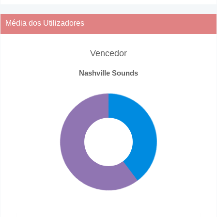
Média dos Utilizadores
Vencedor
Nashville Sounds