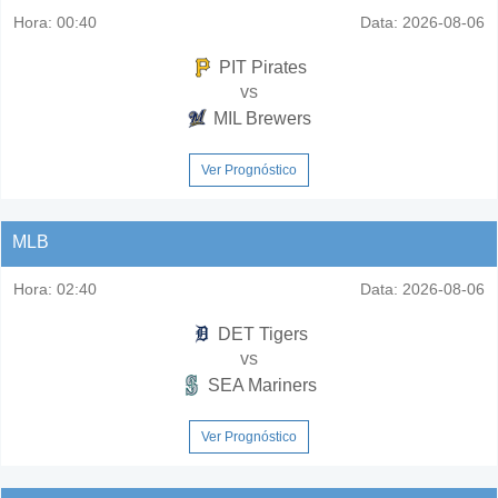
Hora:
00:40
Data:
2026-08-06
PIT Pirates
vs
MIL Brewers
Ver Prognóstico
MLB
Hora:
02:40
Data:
2026-08-06
DET Tigers
vs
SEA Mariners
Ver Prognóstico