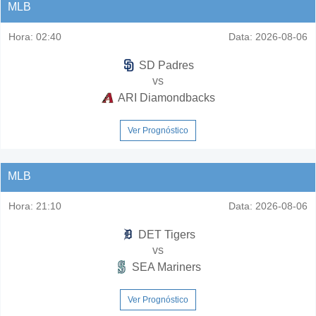
MLB
Hora:
02:40
Data:
2026-08-06
SD Padres
vs
ARI Diamondbacks
Ver Prognóstico
MLB
Hora:
21:10
Data:
2026-08-06
DET Tigers
vs
SEA Mariners
Ver Prognóstico