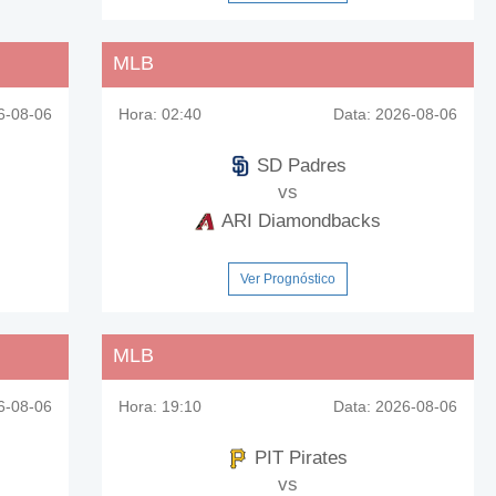
MLB
-08-06
Hora:
02:40
Data:
2026-08-06
SD Padres
vs
ARI Diamondbacks
Ver Prognóstico
MLB
-08-06
Hora:
19:10
Data:
2026-08-06
PIT Pirates
vs