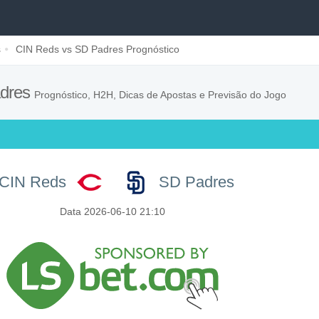
s
CIN Reds vs SD Padres Prognóstico
adres
Prognóstico, H2H, Dicas de Apostas e Previsão do Jogo
CIN Reds
SD Padres
Data 2026-06-10 21:10