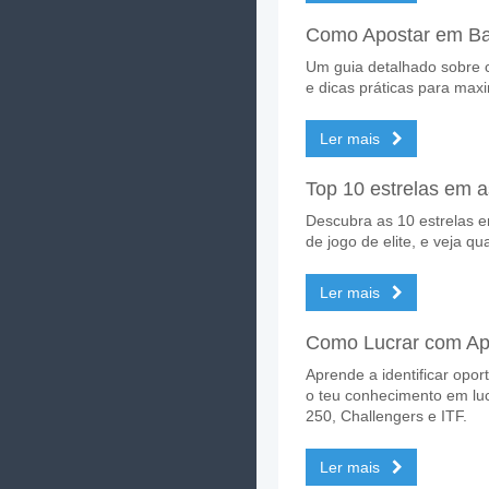
Como Apostar em Ba
Um guia detalhado sobre c
e dicas práticas para max
Ler mais
Top 10 estrelas em 
Descubra as 10 estrelas e
de jogo de elite, e veja q
Ler mais
Como Lucrar com Ap
Aprende a identificar opo
o teu conhecimento em luc
250, Challengers e ITF.
Ler mais