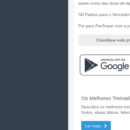
assim como das dicas de tip
SD Padres para o Vencedor 
Par para Par/Ímpar com a p
Classifique este p
Facebook
Telegram
Instag
Quando é a partida e
Os Melhores Treinad
A partida entre CIN Reds v
Descubra os melhores trei
Quem é o time favori
títulos, ideias táticas, li
SD Padres para o Vencedor 
Ler mais