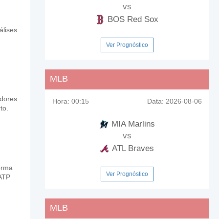
vs
BOS Red Sox
álises
Ver Prognóstico
MLB
adores
Hora:
00:15
Data:
2026-08-06
to.
MIA Marlins
vs
ATL Braves
orma
Ver Prognóstico
 ATP
MLB