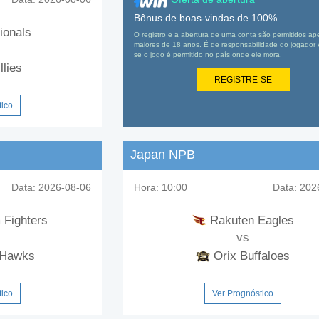
Bônus de boas-vindas de 100%
ionals
O registro e a abertura de uma conta são permitidos a
maiores de 18 anos. É de responsabilidade do jogador v
se o jogo é permitido no país onde ele mora.
llies
REGISTRE-SE
tico
Japan NPB
Data:
2026-08-06
Hora:
10:00
Data:
2026
 Fighters
Rakuten Eagles
vs
 Hawks
Orix Buffaloes
tico
Ver Prognóstico