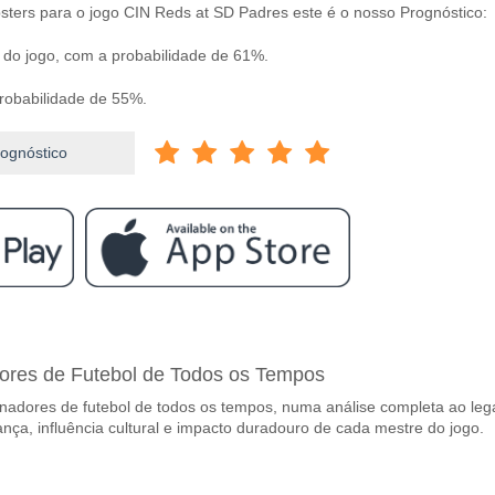
sters para o jogo CIN Reds at SD Padres este é o nosso Prognóstico:
do jogo, com a probabilidade de 61%.
robabilidade de 55%.
rognóstico
ram
ntre CIN Reds v SD Padres?
ores de Futebol de Todos os Tempos
 SD Padres 10 June 2026 21:10 UK time.
nadores de futebol de todos os tempos, numa análise completa ao leg
to para vencer entre CIN Reds v SD Padres?
derança, influência cultural e impacto duradouro de cada mestre do jogo.
do jogo, com a probabilidade de 61%