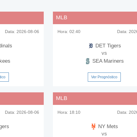
MLB
Data:
2026-08-06
Hora:
02:40
Data:
2026
inals
DET Tigers
vs
kees
SEA Mariners
tico
Ver Prognóstico
MLB
Data:
2026-08-06
Hora:
18:10
Data:
2026
gers
NY Mets
vs