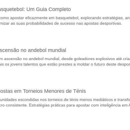
squetebol: Um Guia Completo
omo apostar eficazmente em basquetebol, explorando estratégias, an
imizar as suas probabilidades de sucesso nas apostas desportivas.
ascensão no andebol mundial
m ascensão no andebol mundial, desde goleadores explosivos até cri
uais os jovens talentos que estão prestes a moldar o futuro deste despor
ostas em Torneios Menores de Ténis
rtunidades escondidas nos torneios de ténis menos mediáticos e transf
ro consistente. Estratégias práticas para apostar com inteligência em