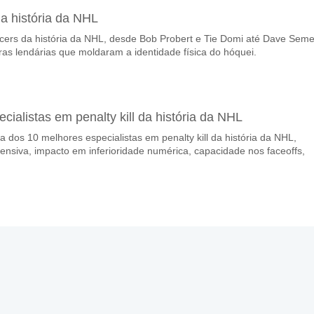
a história da NHL
cers da história da NHL, desde Bob Probert e Tie Domi até Dave Sem
ras lendárias que moldaram a identidade física do hóquei.
cialistas em penalty kill da história da NHL
 dos 10 melhores especialistas em penalty kill da história da NHL,
fensiva, impacto em inferioridade numérica, capacidade nos faceoffs,