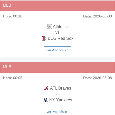
MLB
Hora:
00:10
Data:
2026-08-08
Athletics
vs
BOS Red Sox
Ver Prognóstico
MLB
Hora:
00:05
Data:
2026-08-08
ATL Braves
vs
NY Yankees
Ver Prognóstico