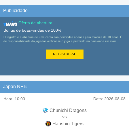
Publicidade
Oferta de abertura
Bônus de boas-vindas de 100%
O registro e a abertura de uma conta são permitidos apenas para maiores de 18 anos. É
de responsabilidade do jogador verificar se o jogo é permitido no país onde ele mora.
REGISTRE-SE
Japan NPB
Hora:
10:00
Data:
2026-08-08
Chunichi Dragons
vs
Hanshin Tigers