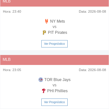
MLB
Hora:
23:40
Data:
2026-08-08
NY Mets
vs
PIT Pirates
Ver Prognóstico
MLB
Hora:
23:05
Data:
2026-08-08
TOR Blue Jays
vs
PHI Phillies
Ver Prognóstico