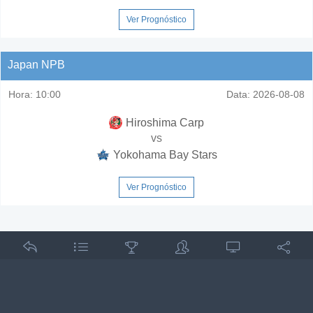
Ver Prognóstico
Japan NPB
Hora:
10:00
Data:
2026-08-08
Hiroshima Carp
vs
Yokohama Bay Stars
Ver Prognóstico