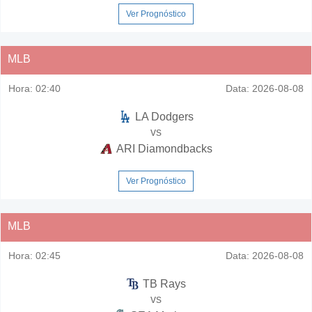
Ver Prognóstico
MLB
Hora:
02:40
Data:
2026-08-08
LA Dodgers
vs
ARI Diamondbacks
Ver Prognóstico
MLB
Hora:
02:45
Data:
2026-08-08
TB Rays
vs