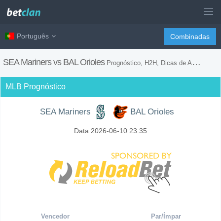
Português
Combinadas
SEA Mariners vs BAL Orioles
Prognóstico, H2H, Dicas de Apostas e Previsão do Jogo
MLB Prognóstico
SEA Mariners
BAL Orioles
Data 2026-06-10 23:35
Vencedor
Par/Ímpar