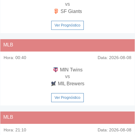
vs
SF Giants
Ver Prognóstico
MLB
Hora:
00:40
Data:
2026-08-08
MIN Twins
vs
MIL Brewers
Ver Prognóstico
MLB
Hora:
21:10
Data:
2026-08-08