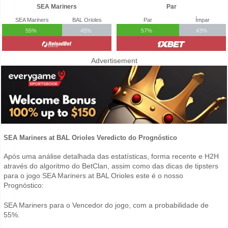
SEA Mariners
Par
SEA Mariners
BAL Orioles
Par
Ímpar
55%
45%
57%
43%
Advertisement
SEA Mariners at BAL Orioles Veredicto do Prognóstico
Após uma análise detalhada das estatísticas, forma recente e H2H
através do algoritmo do BetClan, assim como das dicas de tipsters
para o jogo SEA Mariners at BAL Orioles este é o nosso
Prognóstico:
SEA Mariners para o Vencedor do jogo, com a probabilidade de
55%.