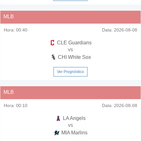
MLB
Hora:
00:40
Data:
2026-08-08
CLE Guardians
vs
CHI White Sox
Ver Prognóstico
MLB
Hora:
00:10
Data:
2026-08-08
LA Angels
vs
MIA Marlins