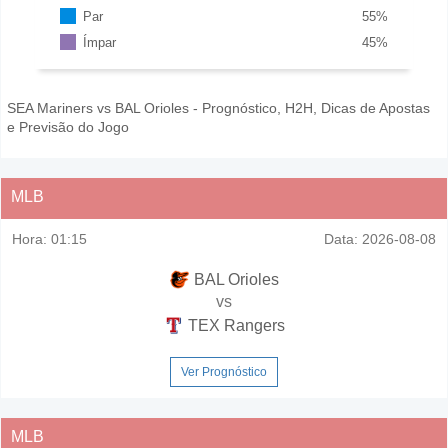
Par
55
%
Ímpar
45
%
SEA Mariners vs BAL Orioles - Prognóstico, H2H, Dicas de Apostas
e Previsão do Jogo
MLB
Hora:
01:15
Data:
2026-08-08
BAL Orioles
vs
TEX Rangers
Ver Prognóstico
MLB