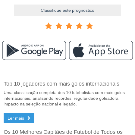
Classifique este prognóstico
Facebook
Telegram
Instagram
Quando é a partida entre PHI Phillies v MIL Brewers?
Top 10 jogadores com mais golos internacionais
A partida entre PHI Phillies v MIL Brewers 13 June 2026 00:40 UK time
Uma classificação completa dos 10 futebolistas com mais golos
Quem é o time favorito para vencer entre PHI Phillies 
internacionais, analisando recordes, regularidade goleadora,
MIL Brewers para o Vencedor do jogo, com a probabilidade de 69%
impacto na seleção nacional e legado.
Ler mais
Os 10 Melhores Capitães de Futebol de Todos os