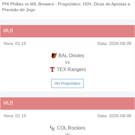
PHI Phillies vs MIL Brewers - Prognóstico, H2H, Dicas de Apostas e
Previsão do Jogo
MLB
Hora:
01:15
Data:
2026-08-08
BAL Orioles
vs
TEX Rangers
Ver Prognóstico
MLB
Hora:
01:15
Data:
2026-08-08
COL Rockies
vs