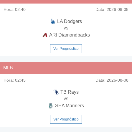
Hora:
02:40
Data:
2026-08-08
LA Dodgers
vs
ARI Diamondbacks
Ver Prognóstico
MLB
Hora:
02:45
Data:
2026-08-08
TB Rays
vs
SEA Mariners
Ver Prognóstico