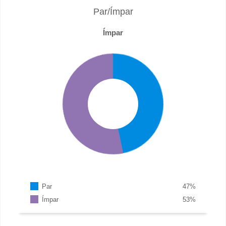
Par/Ímpar
Ímpar
Par
47
%
Ímpar
53
%