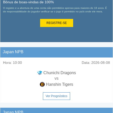
Bônus de boas-vindas de 100%
O registro e a abertura de uma conta são permitidos apenas para maiores de 18 anos. É
de responsabilidade do jogador verificar se o jogo é permitido no país onde ele mora.
REGISTRE-SE
Japan NPB
Hora:
10:00
Data:
2026-08-08
Chunichi Dragons
vs
Hanshin Tigers
Ver Prognóstico
Japan NPB