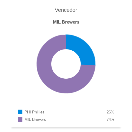
Vencedor
MIL Brewers
PHI Phillies
26
%
MIL Brewers
74
%