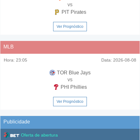
vs
PIT Pirates
Ver Prognóstico
MLB
Hora:
23:05
Data:
2026-08-08
TOR Blue Jays
vs
PHI Phillies
Ver Prognóstico
Publicidade
Oferta de abertura