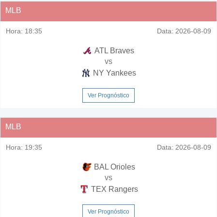
MLB
Hora:
18:35
Data:
2026-08-09
ATL Braves
vs
NY Yankees
Ver Prognóstico
MLB
Hora:
19:35
Data:
2026-08-09
BAL Orioles
vs
TEX Rangers
Ver Prognóstico