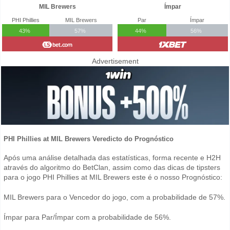
MIL Brewers
Ímpar
PHI Phillies
MIL Brewers
Par
Ímpar
43%
57%
44%
56%
Advertisement
PHI Phillies at MIL Brewers Veredicto do Prognóstico
Após uma análise detalhada das estatísticas, forma recente e H2H
através do algoritmo do BetClan, assim como das dicas de tipsters
para o jogo PHI Phillies at MIL Brewers este é o nosso Prognóstico:
MIL Brewers para o Vencedor do jogo, com a probabilidade de 57%.
Ímpar para Par/Ímpar com a probabilidade de 56%.