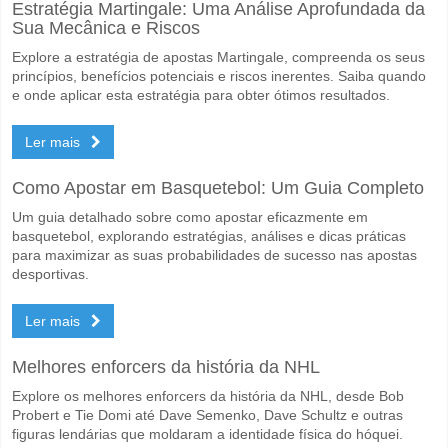
Estratégia Martingale: Uma Análise Aprofundada da
Sua Mecânica e Riscos
Explore a estratégia de apostas Martingale, compreenda os seus
princípios, benefícios potenciais e riscos inerentes. Saiba quando
e onde aplicar esta estratégia para obter ótimos resultados.
Ler mais
Como Apostar em Basquetebol: Um Guia Completo
Um guia detalhado sobre como apostar eficazmente em
basquetebol, explorando estratégias, análises e dicas práticas
para maximizar as suas probabilidades de sucesso nas apostas
desportivas.
Ler mais
Melhores enforcers da história da NHL
Explore os melhores enforcers da história da NHL, desde Bob
Probert e Tie Domi até Dave Semenko, Dave Schultz e outras
figuras lendárias que moldaram a identidade física do hóquei.