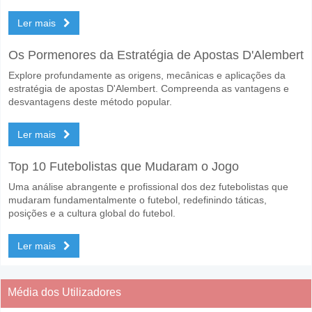
Ler mais
Os Pormenores da Estratégia de Apostas D'Alembert
Explore profundamente as origens, mecânicas e aplicações da
estratégia de apostas D'Alembert. Compreenda as vantagens e
desvantagens deste método popular.
Ler mais
Top 10 Futebolistas que Mudaram o Jogo
Uma análise abrangente e profissional dos dez futebolistas que
mudaram fundamentalmente o futebol, redefinindo táticas,
posições e a cultura global do futebol.
Ler mais
Média dos Utilizadores