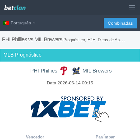
Português
Combinadas
PHI Phillies vs MIL Brewers
Prognóstico, H2H, Dicas de Apostas e Previsão do Jogo
MLB Prognóstico
PHI Phillies
MIL Brewers
Data 2026-06-14 00:15
Vencedor
Par/Ímpar