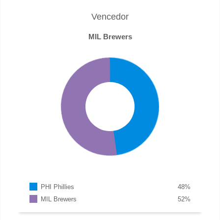
Vencedor
MIL Brewers
PHI Phillies
48
%
MIL Brewers
52
%