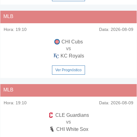
MLB
Hora:
19:10
Data:
2026-08-09
CHI Cubs
vs
KC Royals
Ver Prognóstico
MLB
Hora:
19:10
Data:
2026-08-09
CLE Guardians
vs
CHI White Sox