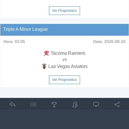
Ver Prognóstico
Triple A Minor League
Hora:
02:05
Data:
2026-08-10
Tacoma Rainiers
vs
Las Vegas Aviators
Ver Prognóstico