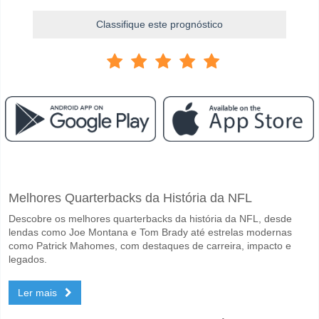
Classifique este prognóstico
Facebook
Telegram
Instagram
Quando é a partida entre COL Rockies v Athletics?
Melhores Quarterbacks da História da NFL
A partida entre COL Rockies v Athletics 14 June 2026 03:06 UK time.
Descobre os melhores quarterbacks da história da NFL, desde
Quem é o time favorito para vencer entre COL Rockies v
lendas como Joe Montana e Tom Brady até estrelas modernas
Athletics para o Vencedor do jogo, com a probabilidade de 62%
como Patrick Mahomes, com destaques de carreira, impacto e
legados.
Ler mais