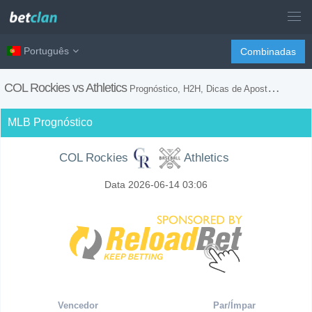
Português
Combinadas
COL Rockies vs Athletics
Prognóstico, H2H, Dicas de Apostas e Previsão do Jogo
MLB Prognóstico
COL Rockies
Athletics
Data 2026-06-14 03:06
Vencedor
Par/Ímpar