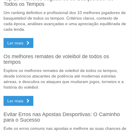
Todos os Tempos
Um ranking definitivo e profissional dos 10 melhores jogadores de
basquetebol de todos os tempos. Critérios claros, contexto de
cada época, análises avançadas e uma apreciação equilibrada de
cada lenda.
Ler mais
Os melhores remates de voleibol de todos os
tempos
Explore os melhores remates de voleibol de todos os tempos,
desde icónicos atacantes de potência até modernas estrelas
aéreas, e descubra os ataques que mudaram jogos, torneios e a
história do voleibol.
Ler mais
Evitar Erros nas Apostas Desportivas: O Caminho
para o Sucesso
Evite os erros comuns nas apostas e melhore as suas chances de