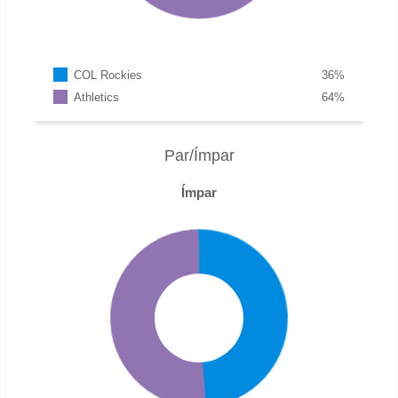
COL Rockies
36
%
Athletics
64
%
Par/Ímpar
Ímpar