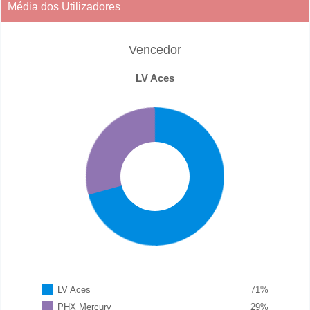
Média dos Utilizadores
Vencedor
LV Aces
LV Aces
71
%
PHX Mercury
29
%