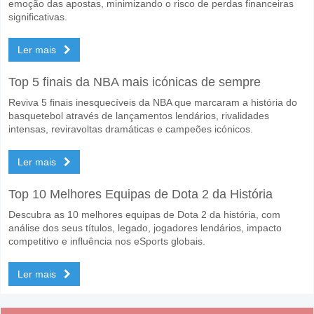
emoção das apostas, minimizando o risco de perdas financeiras
significativas.
Ler mais
Top 5 finais da NBA mais icónicas de sempre
Reviva 5 finais inesquecíveis da NBA que marcaram a história do
basquetebol através de lançamentos lendários, rivalidades
intensas, reviravoltas dramáticas e campeões icónicos.
Ler mais
Top 10 Melhores Equipas de Dota 2 da História
Descubra as 10 melhores equipas de Dota 2 da história, com
análise dos seus títulos, legado, jogadores lendários, impacto
competitivo e influência nos eSports globais.
Ler mais