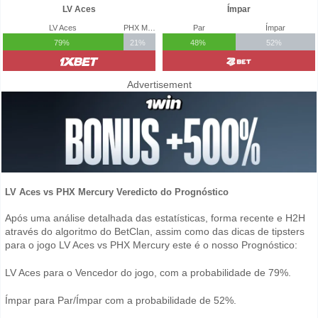
LV Aces
Ímpar
LV Aces
PHX Mercury
Par
Ímpar
79%
21%
48%
52%
Advertisement
LV Aces vs PHX Mercury Veredicto do Prognóstico
Após uma análise detalhada das estatísticas, forma recente e H2H
através do algoritmo do BetClan, assim como das dicas de tipsters
para o jogo LV Aces vs PHX Mercury este é o nosso Prognóstico:
LV Aces para o Vencedor do jogo, com a probabilidade de 79%.
Ímpar para Par/Ímpar com a probabilidade de 52%.