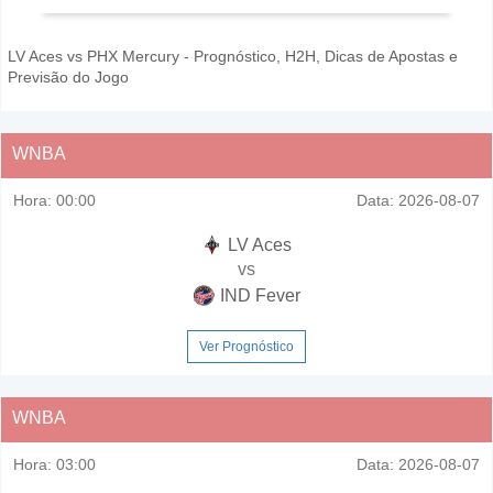
LV Aces vs PHX Mercury - Prognóstico, H2H, Dicas de Apostas e
Previsão do Jogo
WNBA
Hora:
00:00
Data:
2026-08-07
LV Aces
vs
IND Fever
Ver Prognóstico
WNBA
Hora:
03:00
Data:
2026-08-07