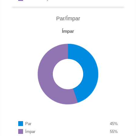
Par/Ímpar
Ímpar
Par
45
%
Ímpar
55
%