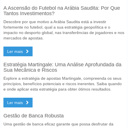
A Ascensão do Futebol na Arábia Saudita: Por Que
Tantos Investimentos?
Descobre por que motivo a Arábia Saudita está a investir
fortemente no futebol, qual a sua estratégia geopolítica e o
impacto no desporto global, nas transferências de jogadores e nos
mercados de apostas.
Ler mais
Estratégia Martingale: Uma Análise Aprofundada da
Sua Mecânica e Riscos
Explore a estratégia de apostas Martingale, compreenda os seus
princípios, benefícios potenciais e riscos inerentes. Saiba quando
e onde aplicar esta estratégia para obter ótimos resultados.
Ler mais
Gestão de Banca Robusta
Uma gestão de banca eficaz garante que possa desfrutar da