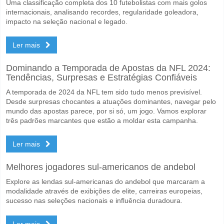
Uma classificação completa dos 10 futebolistas com mais golos
internacionais, analisando recordes, regularidade goleadora,
impacto na seleção nacional e legado.
Ler mais
Dominando a Temporada de Apostas da NFL 2024:
Tendências, Surpresas e Estratégias Confiáveis
A temporada de 2024 da NFL tem sido tudo menos previsível.
Desde surpresas chocantes a atuações dominantes, navegar pelo
mundo das apostas parece, por si só, um jogo. Vamos explorar
três padrões marcantes que estão a moldar esta campanha.
Ler mais
Melhores jogadores sul-americanos de andebol
Explore as lendas sul-americanas do andebol que marcaram a
modalidade através de exibições de elite, carreiras europeias,
sucesso nas seleções nacionais e influência duradoura.
Ler mais