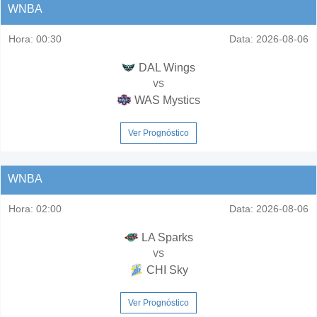
WNBA
Hora:
00:30
Data:
2026-08-06
DAL Wings
vs
WAS Mystics
Ver Prognóstico
WNBA
Hora:
02:00
Data:
2026-08-06
LA Sparks
vs
CHI Sky
Ver Prognóstico