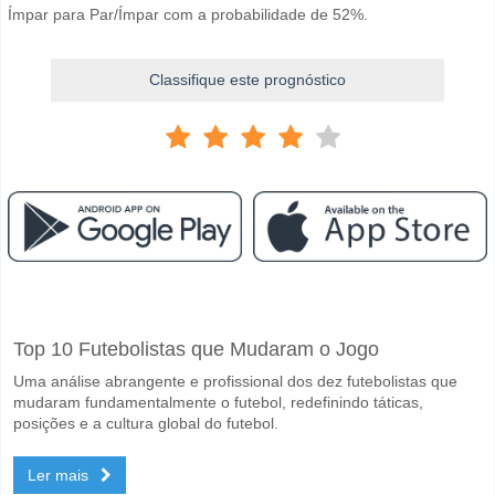
Ímpar para Par/Ímpar com a probabilidade de 52%.
Classifique este prognóstico
Facebook
Telegram
Instagram
Quando é a partida entre Rostock Seawolves v Hambu
Top 10 Futebolistas que Mudaram o Jogo
A partida entre Rostock Seawolves v Hamburg Towers 10 May 2026 15
Uma análise abrangente e profissional dos dez futebolistas que
Quem é o time favorito para vencer entre Rostock Se
mudaram fundamentalmente o futebol, redefinindo táticas,
Rostock Seawolves para o Vencedor do jogo, com a probabilidade de
posições e a cultura global do futebol.
Ler mais