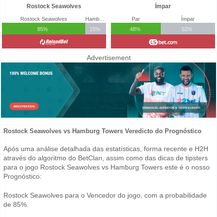
Rostock Seawolves
Ímpar
Rostock Seawolves
Hamburg Towers
Par
Ímpar
85%
15%
48%
52%
Advertisement
Rostock Seawolves vs Hamburg Towers Veredicto do Prognóstico
Após uma análise detalhada das estatísticas, forma recente e H2H
através do algoritmo do BetClan, assim como das dicas de tipsters
para o jogo Rostock Seawolves vs Hamburg Towers este é o nosso
Prognóstico:
Rostock Seawolves para o Vencedor do jogo, com a probabilidade
de 85%.