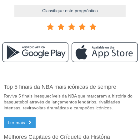
Classifique este prognóstico
Facebook
Telegram
Instagram
Quando é a partida entre Brindisi v Verona?
Top 5 finais da NBA mais icónicas de sempre
A partida entre Brindisi v Verona 12 May 2026 19:30 UK time.
Reviva 5 finais inesquecíveis da NBA que marcaram a história do
Quem é o time favorito para vencer entre Brindisi v Ver
basquetebol através de lançamentos lendários, rivalidades
Brindisi para o Vencedor do jogo, com a probabilidade de 43%
intensas, reviravoltas dramáticas e campeões icónicos.
Ler mais
Melhores Capitães de Críquete da História