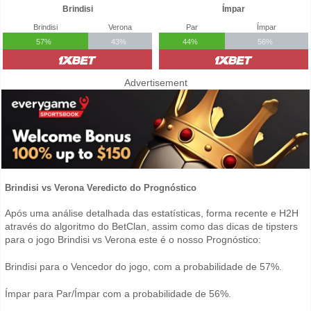
Brindisi
Ímpar
Brindisi
Verona
Par
Ímpar
57%
43%
44%
56%
Advertisement
Brindisi vs Verona Veredicto do Prognóstico
Após uma análise detalhada das estatísticas, forma recente e H2H
através do algoritmo do BetClan, assim como das dicas de tipsters
para o jogo Brindisi vs Verona este é o nosso Prognóstico:
Brindisi para o Vencedor do jogo, com a probabilidade de 57%.
Ímpar para Par/Ímpar com a probabilidade de 56%.