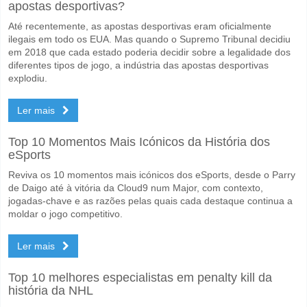
apostas desportivas?
Até recentemente, as apostas desportivas eram oficialmente
ilegais em todo os EUA. Mas quando o Supremo Tribunal decidiu
em 2018 que cada estado poderia decidir sobre a legalidade dos
diferentes tipos de jogo, a indústria das apostas desportivas
explodiu.
Ler mais
Top 10 Momentos Mais Icónicos da História dos
eSports
Reviva os 10 momentos mais icónicos dos eSports, desde o Parry
de Daigo até à vitória da Cloud9 num Major, com contexto,
jogadas-chave e as razões pelas quais cada destaque continua a
moldar o jogo competitivo.
Ler mais
Top 10 melhores especialistas em penalty kill da
história da NHL