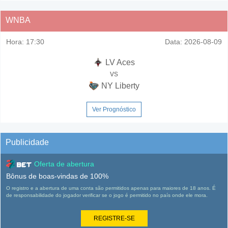
WNBA
Hora:
17:30
Data:
2026-08-09
LV Aces
vs
NY Liberty
Ver Prognóstico
Publicidade
Oferta de abertura
Bônus de boas-vindas de 100%
O registro e a abertura de uma conta são permitidos apenas para maiores de 18 anos. É
de responsabilidade do jogador verificar se o jogo é permitido no país onde ele mora.
REGISTRE-SE