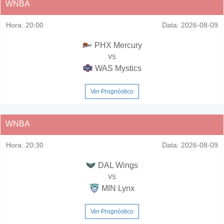
WNBA
Hora:
20:00
Data:
2026-08-09
PHX Mercury
vs
WAS Mystics
Ver Prognóstico
WNBA
Hora:
20:30
Data:
2026-08-09
DAL Wings
vs
MIN Lynx
Ver Prognóstico