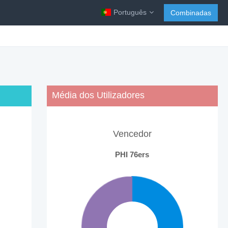
Português
Combinadas
Média dos Utilizadores
Vencedor
PHI 76ers