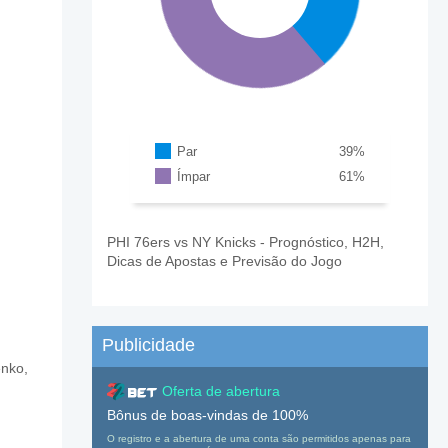
Par
39
%
Ímpar
61
%
PHI 76ers vs NY Knicks - Prognóstico, H2H,
Dicas de Apostas e Previsão do Jogo
Publicidade
enko,
Oferta de abertura
Bônus de boas-vindas de 100%
O registro e a abertura de uma conta são permitidos apenas para