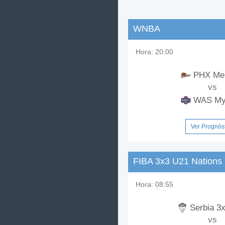
WNBA
Hora:
20:00
PHX Me
vs
WAS My
Ver Prognós
FIBA 3x3 U21 Nations
Hora:
08:55
Serbia 3
vs