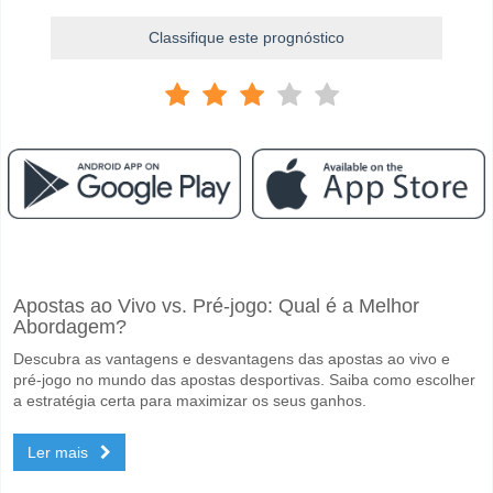
Classifique este prognóstico
Facebook
Telegram
Instagram
Quando é a partida entre Bourg v Strasbourg?
Apostas ao Vivo vs. Pré-jogo: Qual é a Melhor
A partida entre Bourg v Strasbourg 20 May 2026 20:00 UK time.
Abordagem?
Quem é o time favorito para vencer entre Bourg v Stra
Descubra as vantagens e desvantagens das apostas ao vivo e
Bourg para o Vencedor do jogo, com a probabilidade de 28%
pré-jogo no mundo das apostas desportivas. Saiba como escolher
a estratégia certa para maximizar os seus ganhos.
Ler mais