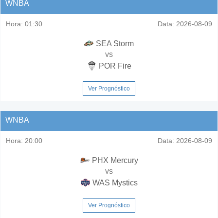
WNBA
Hora:
01:30
Data:
2026-08-09
SEA Storm
vs
POR Fire
Ver Prognóstico
WNBA
Hora:
20:00
Data:
2026-08-09
PHX Mercury
vs
WAS Mystics
Ver Prognóstico