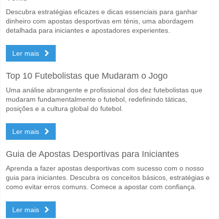
Descubra estratégias eficazes e dicas essenciais para ganhar
dinheiro com apostas desportivas em ténis, uma abordagem
detalhada para iniciantes e apostadores experientes.
Ler mais
Top 10 Futebolistas que Mudaram o Jogo
Uma análise abrangente e profissional dos dez futebolistas que
mudaram fundamentalmente o futebol, redefinindo táticas,
posições e a cultura global do futebol.
Ler mais
Guia de Apostas Desportivas para Iniciantes
Aprenda a fazer apostas desportivas com sucesso com o nosso
guia para iniciantes. Descubra os conceitos básicos, estratégias e
como evitar erros comuns. Comece a apostar com confiança.
Ler mais