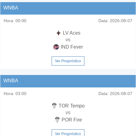
WNBA
Hora:
00:00
Data:
2026-08-07
LV Aces
vs
IND Fever
Ver Prognóstico
WNBA
Hora:
03:00
Data:
2026-08-07
TOR Tempo
vs
POR Fire
Ver Prognóstico