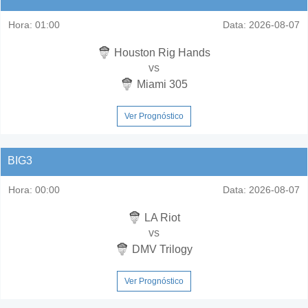
Hora:
01:00
Data:
2026-08-07
Houston Rig Hands
vs
Miami 305
Ver Prognóstico
BIG3
Hora:
00:00
Data:
2026-08-07
LA Riot
vs
DMV Trilogy
Ver Prognóstico