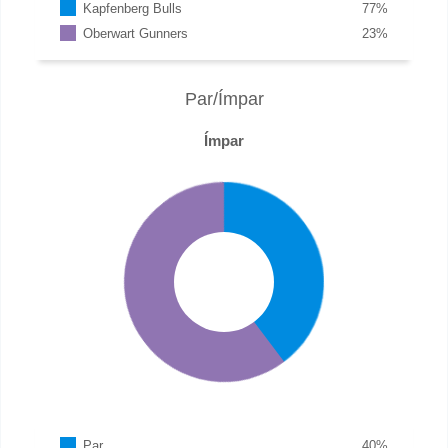
Kapfenberg Bulls
77
%
Oberwart Gunners
23
%
Par/Ímpar
Ímpar
Par
40
%