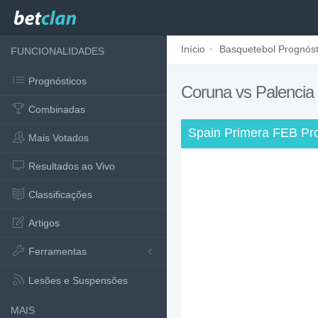
Início
Basquetebol Prognóst
FUNCIONALIDADES
Prognósticos
Coruna vs Palencia
Combinadas
Spain Primera FEB Pr
Mais Votados
Resultados ao Vivo
Classificações
Artigos
Ferramentas
Lesões e Suspensões
MAIS