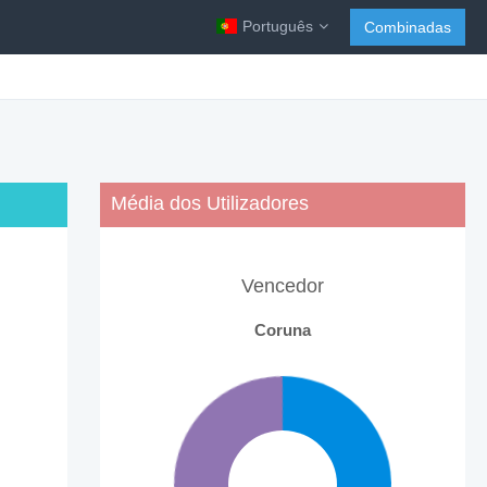
Português
Combinadas
Média dos Utilizadores
Vencedor
Coruna