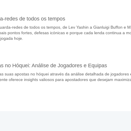
a-redes de todos os tempos
arda-redes de todos os tempos, de Lev Yashin a Gianluigi Buffon e 
pais pontos fortes, defesas icónicas e porque cada lenda continua a m
jogada hoje.
s no Hóquei: Análise de Jogadores e Equipas
s suas apostas no hóquei através da análise detalhada de jogadores 
ente oferece insights valiosos para apostadores que desejam maximiz