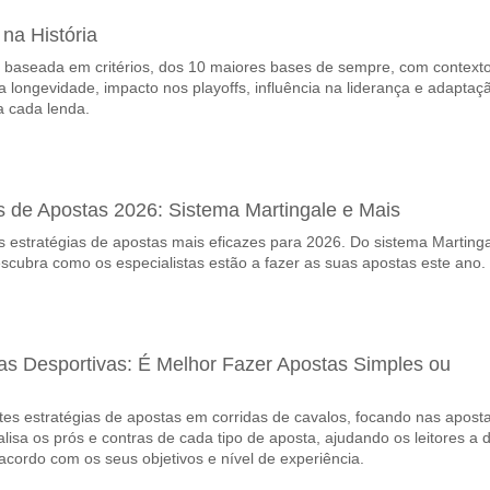
na História
 baseada em critérios, dos 10 maiores bases de sempre, com context
a longevidade, impacto nos playoffs, influência na liderança e adaptaç
 cada lenda.
as de Apostas 2026: Sistema Martingale e Mais
estratégias de apostas mais eficazes para 2026. Do sistema Martinga
escubra como os especialistas estão a fazer as suas apostas este ano.
tas Desportivas: É Melhor Fazer Apostas Simples ou
ntes estratégias de apostas em corridas de cavalos, focando nas apost
isa os prós e contras de cada tipo de aposta, ajudando os leitores a d
acordo com os seus objetivos e nível de experiência.