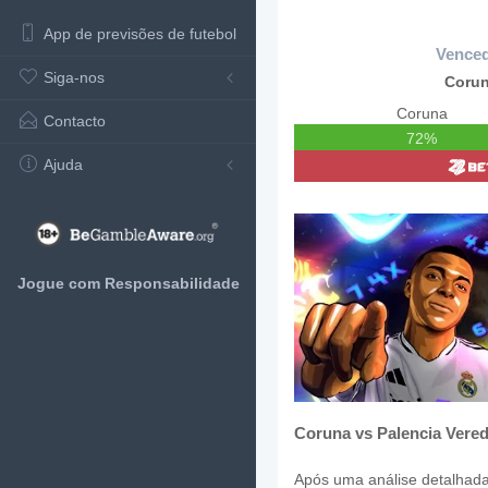
App de previsões de futebol
Vence
Siga-nos
Coru
Coruna
Contacto
72%
Ajuda
Jogue com Responsabilidade
Coruna vs Palencia Vered
Após uma análise detalhada 