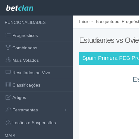
Início
Basquetebol Prognóst
FUNCIONALIDADES
Prognósticos
Estudiantes vs Ovi
Combinadas
Spain Primera FEB Pr
Mais Votados
Resultados ao Vivo
E
Classificações
Artigos
Ferramentas
Lesões e Suspensões
MAIS