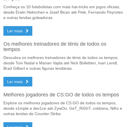
Conheça os 10 futebolistas com mais hat-tricks em jogos oficiais,
desde Erwin Helmchen e Josef Bican até Pelé, Fernando Peyroteo
e outras lendas goleadoras.
Ler mais
Os melhores treinadores de ténis de todos os
tempos
Descubra os melhores treinadores de ténis de todos os tempos,
desde Toni Nadal e Marian Vajda até Nick Bollettieri, Ivan Lendl,
Brad Gilbert e outras figuras lendárias.
Ler mais
Melhores jogadores de CS:GO de todos os tempos
Explore os melhores jogadores de CS:GO de todos os tempos,
desde s1mple e dev1ce até ZywOo, GeT_RiGhT, coldzera, NiKo e
outras lendas de Counter-Strike.
Ler mais