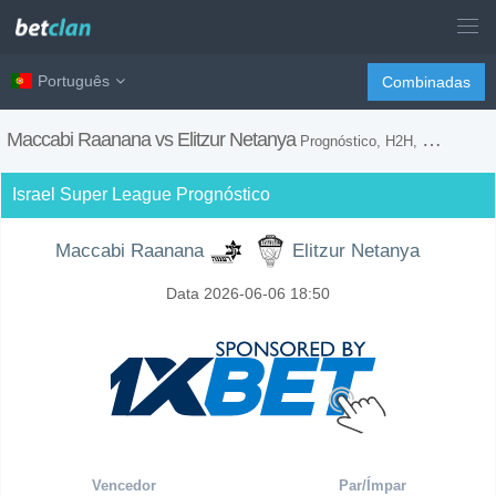
Português
Combinadas
Maccabi Raanana vs Elitzur Netanya
Prognóstico, H2H, Dicas de Apostas e Previsão do Jogo
Israel Super League Prognóstico
Maccabi Raanana
Elitzur Netanya
Data 2026-06-06 18:50
Vencedor
Par/Ímpar