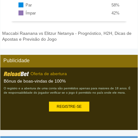
Par
58
%
Ímpar
42
%
Maccabi Raanana vs Elitzur Netanya - Prognóstico, H2H, Dicas de
Apostas e Previsão do Jogo
Publicidade
Oferta de abertura
Bônus de boas-vindas de 100%
O registro e a abertura de uma conta são permitidos apenas para maiores de 18 anos. É
de responsabilidade do jogador verificar se o jogo é permitido no país onde ele mora.
REGISTRE-SE