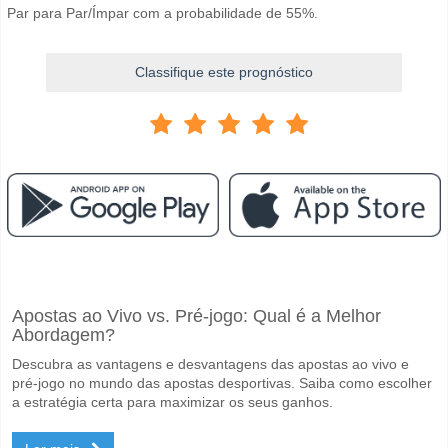
Par para Par/Ímpar com a probabilidade de 55%.
Classifique este prognóstico
Facebook
Telegram
Instagram
Quando é a partida entre Maccabi Raanana v Elitzur N
Apostas ao Vivo vs. Pré-jogo: Qual é a Melhor
A partida entre Maccabi Raanana v Elitzur Netanya 06 June 2026 18:5
Abordagem?
Quem é o time favorito para vencer entre Maccabi Raan
Descubra as vantagens e desvantagens das apostas ao vivo e
Maccabi Raanana para o Vencedor do jogo, com a probabilidade de 
pré-jogo no mundo das apostas desportivas. Saiba como escolher
a estratégia certa para maximizar os seus ganhos.