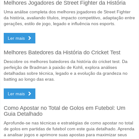
Melhores Jogadores de Street Fighter da História
Uma análise completa dos melhores jogadores de Street Fighter
da história, avaliando títulos, impacto competitivo, adaptação entre
gerações, estilo de jogo, legado e influência nos esports.
Ler mais
Melhores Batedores da História do Cricket Test
Descobre os melhores batedores da história do cricket test. Da
perfeição de Bradman à paixão de Kohli, explora análises
detalhadas sobre técnica, legado e a evolução da grandeza no
batting ao longo das eras.
Ler mais
Como Apostar no Total de Golos em Futebol: Um
Guia Detalhado
Aprofunde-se nas técnicas e estratégias de como apostar no total
de golos em partidas de futebol com este guia detalhado. Aprenda
a analisar jogos e aprimore suas apostas para maximizar seus