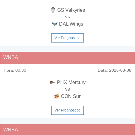
GS Valkyries
vs
DAL Wings
Ver Prognóstico
WNBA
Hora:
00:30
Data:
2026-08-08
PHX Mercury
vs
CON Sun
Ver Prognóstico
WNBA