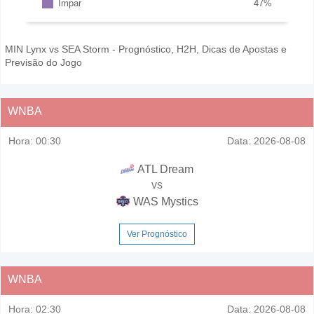
Ímpar
47
%
MIN Lynx vs SEA Storm - Prognóstico, H2H, Dicas de Apostas e
Previsão do Jogo
WNBA
Hora:
00:30
Data:
2026-08-08
ATL Dream
vs
WAS Mystics
Ver Prognóstico
WNBA
Hora:
02:30
Data:
2026-08-08