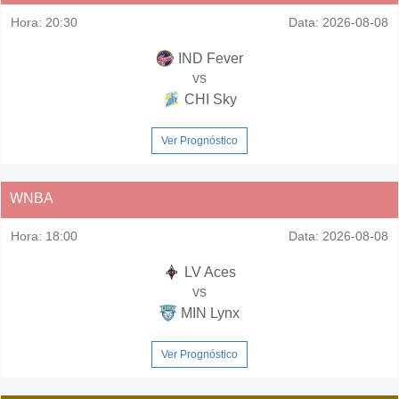
Hora:
20:30
Data:
2026-08-08
IND Fever
vs
CHI Sky
Ver Prognóstico
WNBA
Hora:
18:00
Data:
2026-08-08
LV Aces
vs
MIN Lynx
Ver Prognóstico