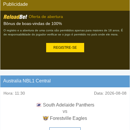
Publicidade
Oferta de abertura
Bônus de boas-vindas de 100%
O registro e a abertura de uma conta são permitidos apenas para maiores de 18 anos. É
de responsabilidade do jogador verificar se o jogo é permitido no país onde ele mora.
REGISTRE-SE
Australia NBL1 Central
Hora:
11:30
Data:
2026-08-08
South Adelaide Panthers
vs
Forestville Eagles