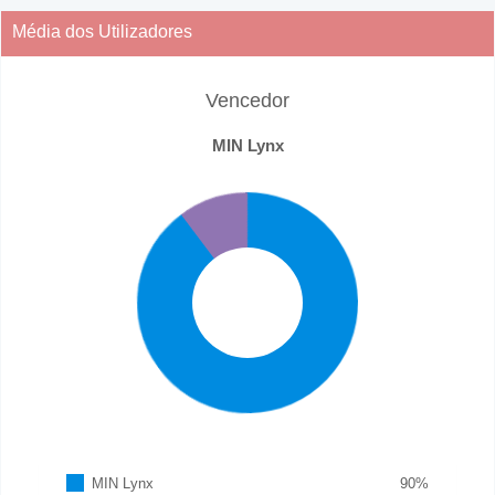
Média dos Utilizadores
Vencedor
MIN Lynx
MIN Lynx
90
%