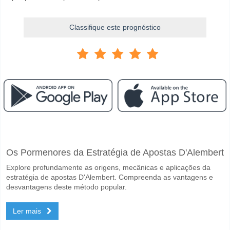
Classifique este prognóstico
Facebook
Telegram
Instagram
Quando é a partida entre Cojute v San Salvador?
Os Pormenores da Estratégia de Apostas D'Alembert
A partida entre Cojute v San Salvador 13 June 2026 02:15 UK time.
Explore profundamente as origens, mecânicas e aplicações da
Quem é o time favorito para vencer entre Cojute v San
estratégia de apostas D'Alembert. Compreenda as vantagens e
San Salvador para o Vencedor do jogo, com a probabilidade de 89%
desvantagens deste método popular.
Ler mais