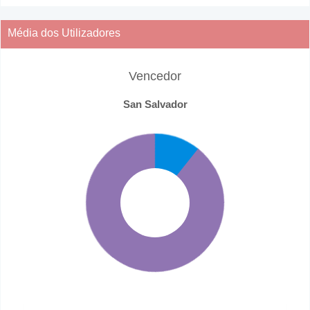
Média dos Utilizadores
Vencedor
San Salvador