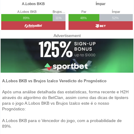
A.Lobos BKB
Ímpar
A.Lobos BKB
Brujos Izalco
Par
Ímpar
89%
11%
48%
52%
Advertisement
A.Lobos BKB vs Brujos Izalco Veredicto do Prognóstico
Após uma análise detalhada das estatísticas, forma recente e H2H
através do algoritmo do BetClan, assim como das dicas de tipsters
para o jogo A.Lobos BKB vs Brujos Izalco este é o nosso
Prognóstico:
A.Lobos BKB para o Vencedor do jogo, com a probabilidade de
89%.