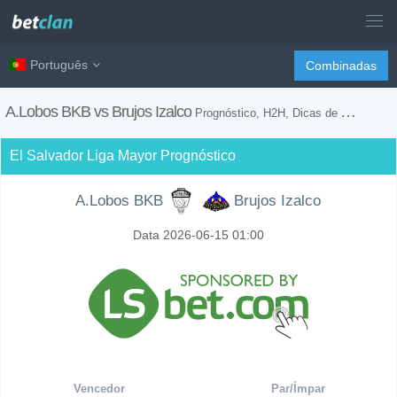
Português
Combinadas
A.Lobos BKB vs Brujos Izalco
Prognóstico, H2H, Dicas de Apostas e Previsão do Jogo
El Salvador Liga Mayor Prognóstico
A.Lobos BKB
Brujos Izalco
Data 2026-06-15 01:00
Vencedor
Par/Ímpar