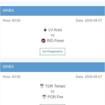
WNBA
Hora:
00:00
Data:
2026-08-07
LV Aces
vs
IND Fever
Ver Prognóstico
WNBA
Hora:
03:00
Data:
2026-08-07
TOR Tempo
vs
POR Fire