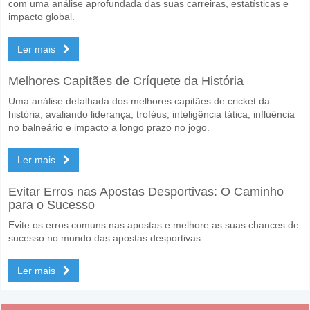
com uma análise aprofundada das suas carreiras, estatísticas e
impacto global.
Ler mais
Melhores Capitães de Críquete da História
Uma análise detalhada dos melhores capitães de cricket da
história, avaliando liderança, troféus, inteligência tática, influência
no balneário e impacto a longo prazo no jogo.
Ler mais
Evitar Erros nas Apostas Desportivas: O Caminho
para o Sucesso
Evite os erros comuns nas apostas e melhore as suas chances de
sucesso no mundo das apostas desportivas.
Ler mais