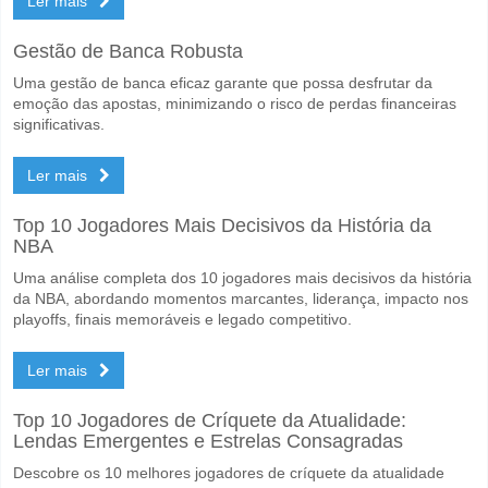
Ler mais
Gestão de Banca Robusta
Uma gestão de banca eficaz garante que possa desfrutar da
emoção das apostas, minimizando o risco de perdas financeiras
significativas.
Ler mais
Top 10 Jogadores Mais Decisivos da História da
NBA
Uma análise completa dos 10 jogadores mais decisivos da história
da NBA, abordando momentos marcantes, liderança, impacto nos
playoffs, finais memoráveis e legado competitivo.
Ler mais
Top 10 Jogadores de Críquete da Atualidade:
Lendas Emergentes e Estrelas Consagradas
Descobre os 10 melhores jogadores de críquete da atualidade