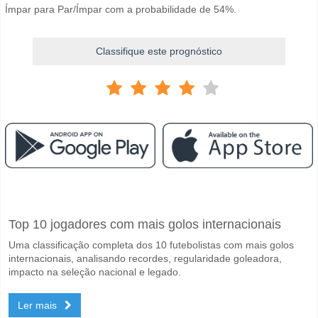
Ímpar para Par/Ímpar com a probabilidade de 54%.
Classifique este prognóstico
Facebook
Telegram
Instagram
Quando é a partida entre EH Aalborg (W) v Silkeborg V
Top 10 jogadores com mais golos internacionais
A partida entre EH Aalborg (W) v Silkeborg Voel (W) 18 April 2026 19:
Uma classificação completa dos 10 futebolistas com mais golos
Quem é o time favorito para vencer entre EH Aalborg (
internacionais, analisando recordes, regularidade goleadora,
Silkeborg Voel (W) para o Vencedor do jogo, com a probabilidade de
impacto na seleção nacional e legado.
Ler mais