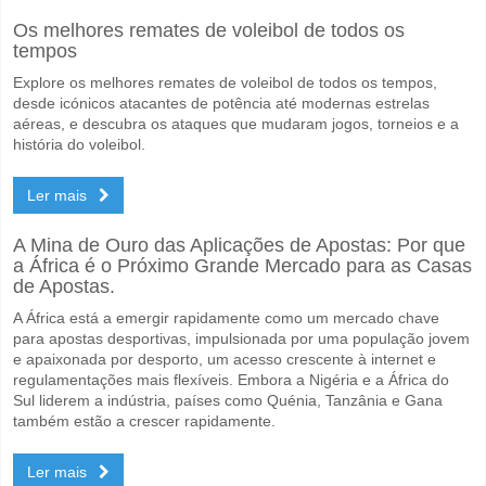
Os melhores remates de voleibol de todos os
tempos
Explore os melhores remates de voleibol de todos os tempos,
desde icónicos atacantes de potência até modernas estrelas
aéreas, e descubra os ataques que mudaram jogos, torneios e a
história do voleibol.
Ler mais
A Mina de Ouro das Aplicações de Apostas: Por que
a África é o Próximo Grande Mercado para as Casas
de Apostas.
A África está a emergir rapidamente como um mercado chave
para apostas desportivas, impulsionada por uma população jovem
e apaixonada por desporto, um acesso crescente à internet e
regulamentações mais flexíveis. Embora a Nigéria e a África do
Sul liderem a indústria, países como Quénia, Tanzânia e Gana
também estão a crescer rapidamente.
Ler mais