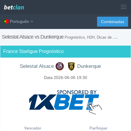
Português
Combinadas
Selestat Alsace vs Dunkerque
Prognóstico, H2H, Dicas de Apostas e Previsão do Jogo
France Starligue Prognóstico
Selestat Alsace
Dunkerque
Data 2026-06-06 19:30
Vencedor
Par/Ímpar