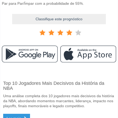
Par para Par/Ímpar com a probabilidade de 55%.
Classifique este prognóstico
Facebook
Telegram
Instagram
Quando é a partida entre Selestat Alsace v Dunkerque?
Top 10 Jogadores Mais Decisivos da História da
A partida entre Selestat Alsace v Dunkerque 06 June 2026 19:30 UK t
NBA
Quem é o time favorito para vencer entre Selestat Als
Uma análise completa dos 10 jogadores mais decisivos da história
Selestat Alsace para o Vencedor do jogo, com a probabilidade de 40%
da NBA, abordando momentos marcantes, liderança, impacto nos
playoffs, finais memoráveis e legado competitivo.