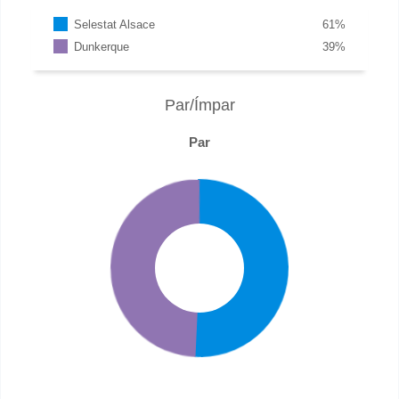
Selestat Alsace
61
%
Dunkerque
39
%
Par/Ímpar
Par