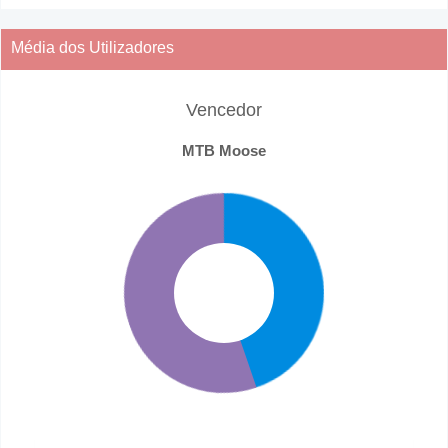
Média dos Utilizadores
Vencedor
MTB Moose