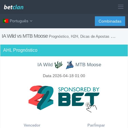
Português
Combinadas
IA Wild vs MTB Moose
Prognóstico, H2H, Dicas de Apostas e Previsão do Jogo
AHL Prognóstico
IA Wild
MTB Moose
Data 2026-04-18 01:00
Vencedor
Par/Ímpar