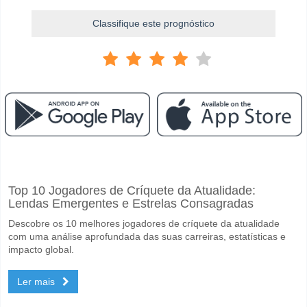
Classifique este prognóstico
Facebook
Telegram
Instagram
Quando é a partida entre IA Wild v MTB Moose?
Top 10 Jogadores de Críquete da Atualidade:
A partida entre IA Wild v MTB Moose 18 April 2026 01:00 UK time.
Lendas Emergentes e Estrelas Consagradas
Quem é o time favorito para vencer entre IA Wild v M
Descobre os 10 melhores jogadores de críquete da atualidade
MTB Moose para o Vencedor do jogo, com a probabilidade de 58%
com uma análise aprofundada das suas carreiras, estatísticas e
impacto global.
Ler mais