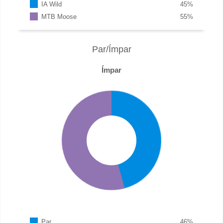
IA Wild
45
%
MTB Moose
55
%
Par/Ímpar
Ímpar
Par
46
%