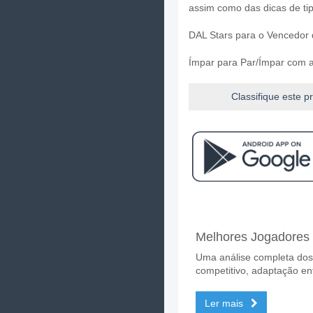
assim como das dicas de tip
DAL Stars para o Vencedor 
Ímpar para Par/Ímpar com a
Classifique este p
Facebook
Telegram
Instag
Quando é a partida en
Melhores Jogadores d
A partida entre DAL Stars v
Uma análise completa dos m
Quem é o time favorit
competitivo, adaptação ent
DAL Stars para o Vencedor 
Ler mais