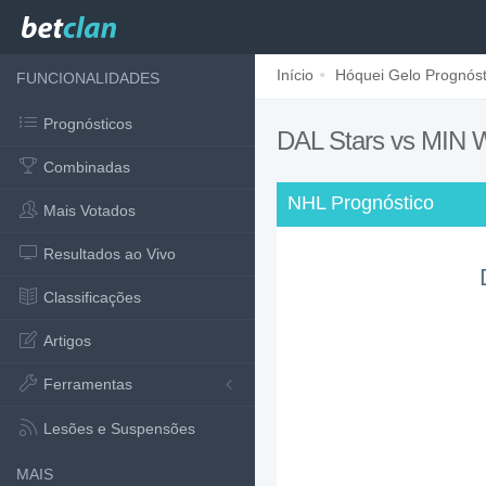
Início
Hóquei Gelo Prognóst
FUNCIONALIDADES
Prognósticos
DAL Stars vs MIN 
Combinadas
NHL Prognóstico
Mais Votados
Resultados ao Vivo
Classificações
Artigos
Ferramentas
Lesões e Suspensões
MAIS