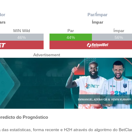
dor
Par/Ímpar
ars
Ímpar
MIN Wild
Par
Ímpar
46%
44%
56%
Advertisement
redicto do Prognóstico
das estatísticas, forma recente e H2H através do algoritmo do BetCla