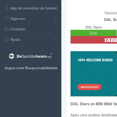
App de previsões de futebol
Vence
Siga-nos
DAL St
DAL Stars
Contacto
54%
Ajuda
Jogue com Responsabilidade
DAL Stars vs MIN Wild Ve
Após uma análise detalhada 