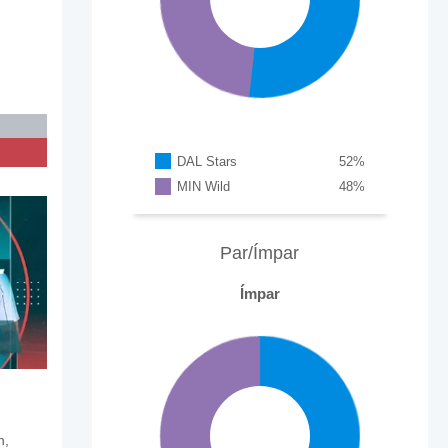
DAL Stars
52
%
MIN Wild
48
%
Par/Ímpar
Ímpar
n,