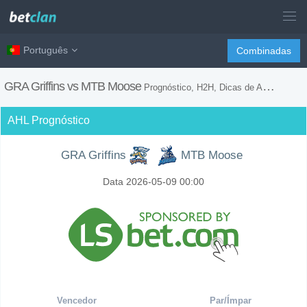
Português
Combinadas
GRA Griffins vs MTB Moose
Prognóstico, H2H, Dicas de Apostas e Previsão do Jogo
AHL Prognóstico
GRA Griffins
MTB Moose
Data 2026-05-09 00:00
Vencedor
Par/Ímpar