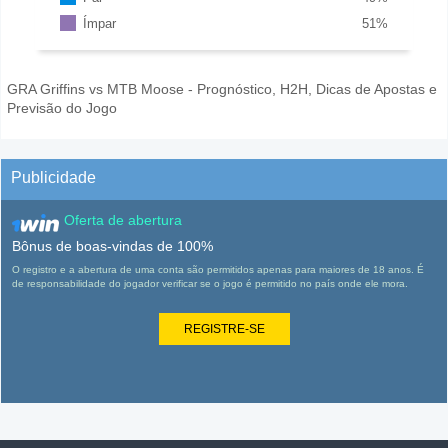
Ímpar
51
%
GRA Griffins vs MTB Moose - Prognóstico, H2H, Dicas de Apostas e
Previsão do Jogo
Publicidade
Oferta de abertura
Bônus de boas-vindas de 100%
O registro e a abertura de uma conta são permitidos apenas para maiores de 18 anos. É
de responsabilidade do jogador verificar se o jogo é permitido no país onde ele mora.
REGISTRE-SE