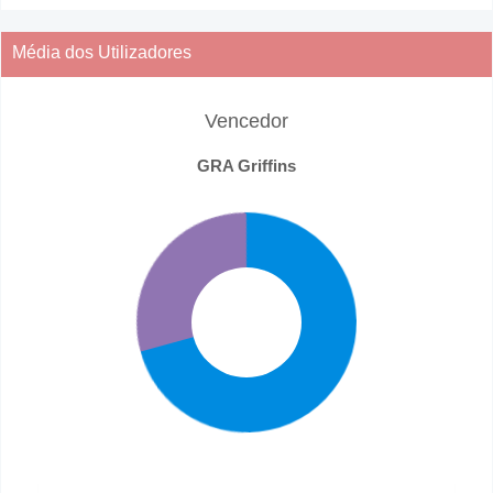
Média dos Utilizadores
Vencedor
GRA Griffins