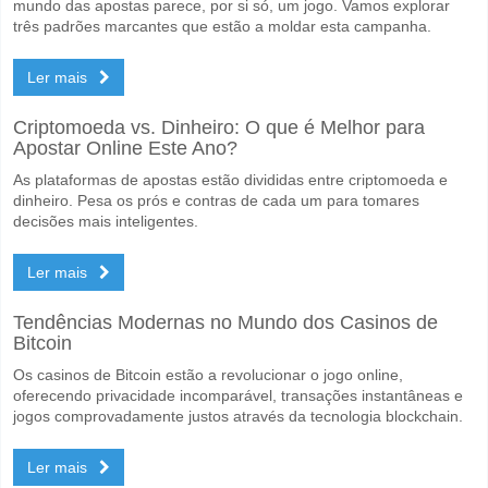
mundo das apostas parece, por si só, um jogo. Vamos explorar
três padrões marcantes que estão a moldar esta campanha.
Ler mais
Criptomoeda vs. Dinheiro: O que é Melhor para
Apostar Online Este Ano?
As plataformas de apostas estão divididas entre criptomoeda e
dinheiro. Pesa os prós e contras de cada um para tomares
decisões mais inteligentes.
Ler mais
Tendências Modernas no Mundo dos Casinos de
Bitcoin
Os casinos de Bitcoin estão a revolucionar o jogo online,
oferecendo privacidade incomparável, transações instantâneas e
jogos comprovadamente justos através da tecnologia blockchain.
Ler mais